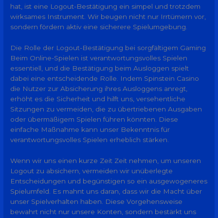
hat, ist eine Logout-Bestätigung ein simpel und trotzdem
wirksames Instrument. Wir beugen nicht nur Irrtümern vor,
sondern fördern aktiv eine sicherere Spielumgebung.
Die Rolle der Logout-Bestätigung bei sorgfältigem Gaming
Beim Online-Spielen ist verantwortungsvolles Spielen
essentiell, und die Bestätigung beim Ausloggen spielt
dabei eine entscheidende Rolle. Indem Spinstein Casino
die Nutzer zur Absicherung ihres Ausloggens anregt,
erhöht es die Sicherheit und hilft uns, versehentliche
Sitzungen zu vermeiden, die zu übertriebenen Ausgaben
oder übermäßigem Spielen führen könnten. Diese
einfache Maßnahme kann unser Bekenntnis für
verantwortungsvolles Spielen erheblich stärken.
Wenn wir uns einen kurze Zeit Zeit nehmen, um unseren
Logout zu absichern, vermeiden wir unüberlegte
Entscheidungen und begünstigen so ein ausgewogeneres
Spielumfeld. Es mahnt uns daran, dass wir die Macht über
unser Spielverhalten haben. Diese Vorgehensweise
bewahrt nicht nur unsere Konten, sondern bestärkt uns