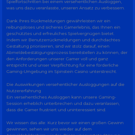
Spielfortschritten bei einem versehentlichen Ausloggen,
was uns dazu veranlasste, unseren Ansatz zu verbessern.
Dank Ihres Rückmeldungen gewährleisten wir ein
reibungsloses und sicheres Gamerlebnis, das Ihnen ein
geschütztes und erfreuliches Spielvergnügen bietet.
Indem wir Benutzerrückmeldungen und durchdachtes
Gestaltung priorisieren, sind wir stolz darauf, einen
Abmeldebestätigungsprozess bereitstellen zu können, der
den Anforderungen unserer Gamer voll und ganz
entspricht und unser Verpflichtung für eine förderliche
Gaming-Umgebung im Spinstein Casino unterstreicht.
Die Auswirkungen versehentlicher Ausloggungen auf die
Nutzererfahrung
Ein versehentliches Ausloggen kann unsere Gaming-
Session erheblich unterbrechen und dazu veranlassen,
dass die Gamer frustriert und uninteressiert sind.
Wir wissen das alle: Kurz bevor wir einen großen Gewinn
gewinnen, sehen wir uns wieder auf dem