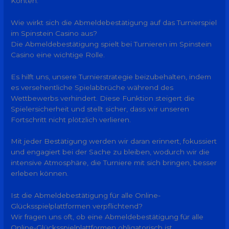
Konten.
Wie wirkt sich die Abmeldebestätigung auf das Turnierspiel
im Spinstein Casino aus?
Die Abmeldebestätigung spielt bei Turnieren im Spinstein
Casino eine wichtige Rolle.
Es hilft uns, unsere Turnierstrategie beizubehalten, indem
es versehentliche Spielabbrüche während des
Wettbewerbs verhindert. Diese Funktion steigert die
Spielersicherheit und stellt sicher, dass wir unseren
Fortschritt nicht plötzlich verlieren.
Mit jeder Bestätigung werden wir daran erinnert, fokussiert
und engagiert bei der Sache zu bleiben, wodurch wir die
intensive Atmosphäre, die Turniere mit sich bringen, besser
erleben können.
Ist die Abmeldebestätigung für alle Online-
Glücksspielplattformen verpflichtend?
Wir fragen uns oft, ob eine Abmeldebestätigung für alle
Online-Glücksspielplattformen obligatorisch ist.