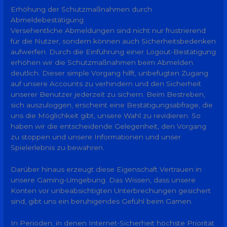
Erhöhung der Schutzmaßnahmen durch
Abmeldebestätigung
Versehentliche Abmeldungen sind nicht nur frustrierend
für die Nutzer, sondern können auch Sicherheitsbedenken
aufwerfen. Durch die Einführung einer Logout-Bestätigung
erhöhen wir die Schutzmaßnahmen beim Abmelden
deutlich. Dieser simple Vorgang hilft, unbefugten Zugang
auf unsere Accounts zu verhindern und den Sicherheit
unserer Benutzer jederzeit zu sichern. Beim Bestreben,
sich auszuloggen, erscheint eine Bestätigungsabfrage, die
uns die Möglichkeit gibt, unsere Wahl zu revidieren. So
haben wir die entscheidende Gelegenheit, den Vorgang
zu stoppen und unsere Informationen und unser
Spielerlebnis zu bewahren.
Darüber hinaus erzeugt diese Eigenschaft Vertrauen in
unsere Gaming-Umgebung. Das Wissen, dass unsere
Konten vor unbeabsichtigten Unterbrechungen gesichert
sind, gibt uns ein beruhigendes Gefühl beim Gamen.
In Perioden, in denen Internet-Sicherheit höchste Priorität