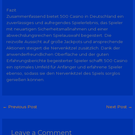
Fazit
Zusammenfassend bietet 500 Casino in Deutschland ein
zuverlässiges und aufregendes Spielerlebnis, das Spieler
mit neuartigen Sicherheitsmaßnahmen und einer
abwechslungsreichen Spielauswahl begeistert. Die
reizvolle Aussicht auf große Jackpots und ansprechende
Aktionen steigert die Nervenkitzel zusätzlich. Dank der
anwenderfreundlichen Oberfläche und der guten
Erfahrungsberichte begeisterter Spieler schafft 500 Casino
ein optimales Umfeld für Anfänger und erfahrene Spieler
ebenso, sodass sie den Nervenkitzel des Spiels sorglos
genießen können.
←
Previous Post
Next Post
→
Leave a Comment