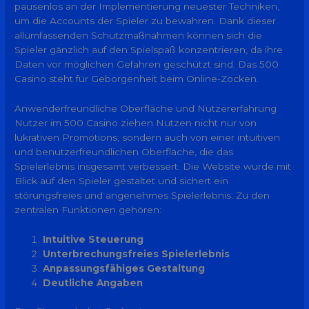
pausenlos an der Implementierung neuester Techniken,
um die Accounts der Spieler zu bewahren. Dank dieser
allumfassenden Schutzmaßnahmen können sich die
Spieler gänzlich auf den Spielspaß konzentrieren, da ihre
Daten vor möglichen Gefahren geschützt sind. Das 500
Casino steht für Geborgenheit beim Online-Zocken.
Anwenderfreundliche Oberfläche und Nutzererfahrung
Nutzer im 500 Casino ziehen Nutzen nicht nur von
lukrativen Promotions, sondern auch von einer intuitiven
und benutzerfreundlichen Oberfläche, die das
Spielerlebnis insgesamt verbessert. Die Website wurde mit
Blick auf den Spieler gestaltet und sichert ein
störungsfreies und angenehmes Spielerlebnis. Zu den
zentralen Funktionen gehören:
Intuitive Steuerung
Unterbrechungsfreies Spielerlebnis
Anpassungsfähiges Gestaltung
Deutliche Angaben