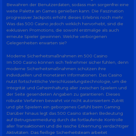
Bewahren der Benutzerdaten, sodass man sorgenfrei eine
weite Palette an Games genießen kann. Die Faszination
progressiver Jackpots erhöht dieses Erlebnis noch mehr.
Was das 500 Casino jedoch wirklich hervorhebt, sind die
exklusiven Promotions, die sowohl erstmalige als auch
erneute Spieler gewinnen. Welche verborgenen
Gelegenheiten erwarten sie?
Moderne Sicherheitsmaßnahmen im 500 Casino
Im 500 Casino können sich Teilnehmer sicher fühlen, denn
moderne Sicherheitsmaßnahmen schützen ihre
individuellen und monetären Informationen. Das Casino
nutzt fortschrittliche Verschlüsselungstechnologie, um die
Integrität und Geheimhaltung aller zwischen Spielern und
der Seite gesendeten Angaben zu garantieren. Dieses
robuste Verfahren bewahrt vor nicht autorisiertem Zutritt
und gibt Spielern ein geborgenes Gefühl beim Gaming.
Darüber hinaus legt das 500 Casino starken Bedeutung
auf Betrugsvermeidung durch die fortlaufende Kontrolle
aller Transaktionen und die rasche Erkennung verdächtiger
Aktivitäten. Das fleißige Sicherheitsteam arbeitet