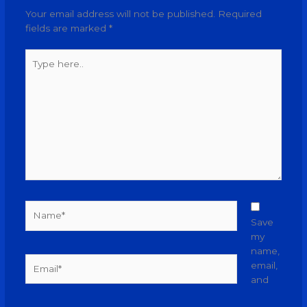
Your email address will not be published.
Required
fields are marked
*
Type
here..
Name*
Save
my
name,
Email*
email,
and