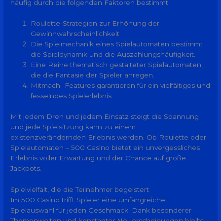
häufig durch die folgenden Faktoren bestimmt:
Roulette-Strategien zur Erhöhung der
Gewinnwahrscheinlichkeit.
Die Spielmechanik eines Spielautomaten bestimmt
die Spieldynamik und die Auszahlungshäufigkeit.
Eine Reihe thematisch gestalteter Spielautomaten,
die die Fantasie der Spieler anregen.
Mitmach- Features garantieren für ein vielfältiges und
fesselndes Spielerlebnis.
Mit jedem Dreh und jedem Einsatz steigt die Spannung
und jede Spielsitzung kann zu einem
existenzverändernden Erlebnis werden. Ob Roulette oder
Spielautomaten – 500 Casino bietet ein unvergessliches
Erlebnis voller Erwartung und der Chance auf große
Jackpots.
Spielvielfalt, die die Teilnehmer begeistert
Im 500 Casino trifft Spieler eine umfangreiche
Spielauswahl für jeden Geschmack. Dank besonderer
Themenwelten und konstanter Neuerscheinungen bleibt