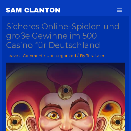
Skip
content
to
content
Sicheres Online-Spielen und
große Gewinne im 500
Casino für Deutschland
Leave a Comment
/
Uncategorized
/ By
Test User