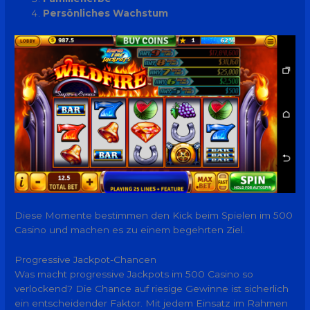
Persönliches Wachstum
Diese Momente bestimmen den Kick beim Spielen im 500
Casino und machen es zu einem begehrten Ziel.
Progressive Jackpot-Chancen
Was macht progressive Jackpots im 500 Casino so
verlockend? Die Chance auf riesige Gewinne ist sicherlich
ein entscheidender Faktor. Mit jedem Einsatz im Rahmen