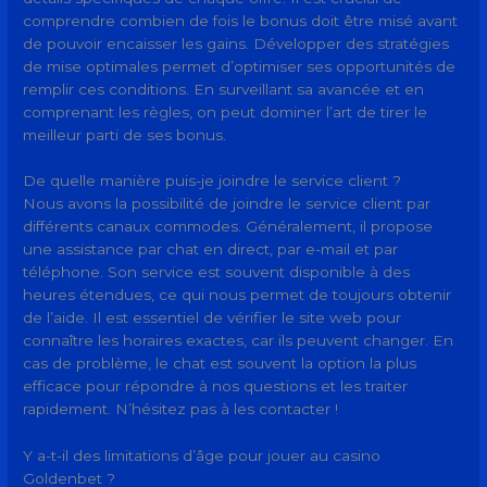
comprendre combien de fois le bonus doit être misé avant
de pouvoir encaisser les gains. Développer des stratégies
de mise optimales permet d’optimiser ses opportunités de
remplir ces conditions. En surveillant sa avancée et en
comprenant les règles, on peut dominer l’art de tirer le
meilleur parti de ses bonus.
De quelle manière puis-je joindre le service client ?
Nous avons la possibilité de joindre le service client par
différents canaux commodes. Généralement, il propose
une assistance par chat en direct, par e-mail et par
téléphone. Son service est souvent disponible à des
heures étendues, ce qui nous permet de toujours obtenir
de l’aide. Il est essentiel de vérifier le site web pour
connaître les horaires exactes, car ils peuvent changer. En
cas de problème, le chat est souvent la option la plus
efficace pour répondre à nos questions et les traiter
rapidement. N’hésitez pas à les contacter !
Y a-t-il des limitations d’âge pour jouer au casino
Goldenbet ?