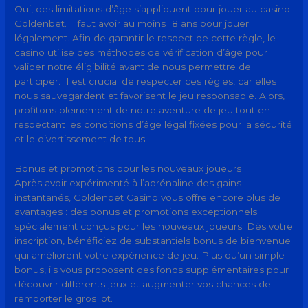
Oui, des limitations d’âge s’appliquent pour jouer au casino
Goldenbet. Il faut avoir au moins 18 ans pour jouer
légalement. Afin de garantir le respect de cette règle, le
casino utilise des méthodes de vérification d’âge pour
valider notre éligibilité avant de nous permettre de
participer. Il est crucial de respecter ces règles, car elles
nous sauvegardent et favorisent le jeu responsable. Alors,
profitons pleinement de notre aventure de jeu tout en
respectant les conditions d’âge légal fixées pour la sécurité
et le divertissement de tous.
Bonus et promotions pour les nouveaux joueurs
Après avoir expérimenté à l’adrénaline des gains
instantanés, Goldenbet Casino vous offre encore plus de
avantages : des bonus et promotions exceptionnels
spécialement conçus pour les nouveaux joueurs. Dès votre
inscription, bénéficiez de substantiels bonus de bienvenue
qui améliorent votre expérience de jeu. Plus qu’un simple
bonus, ils vous proposent des fonds supplémentaires pour
découvrir différents jeux et augmenter vos chances de
remporter le gros lot.