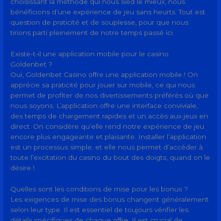
choisissant la méthode qui nous sied le mieux, nous
bénéficions d’une expérience de jeu sans heurts. Tout est
question de praticité et de souplesse, pour que nous
tirions parti pleinement de notre temps passé ici.
Existe-t-il une application mobile pour le casino
Goldenbet ?
Oui, Goldenbet Casino offre une application mobile ! On
apprécie sa praticité pour jouer sur mobile, ce qui nous
permet de profiter de nos divertissements préférés où que
nous soyons. L’application offre une interface conviviale,
des temps de chargement rapides et un accès aux jeux en
direct. On considère qu’elle rend notre expérience de jeu
encore plus engageante et plaisante. Installer l’application
est un processus simple, et elle nous permet d’accéder à
toute l’excitation du casino du bout des doigts, quand on le
désire !
Quelles sont les conditions de mise pour les bonus ?
Les exigences de mise des bonus changent généralement
selon leur type. Il est essentiel de toujours vérifier les
détails spécifiques de chaque offre. Il est crucial de