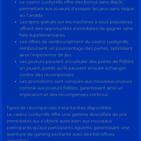
Le casino LuckyHills offre des bonus sans dépôt,
permettant aux joueurs d’essayer les jeux sans risque
au Canada.
Les spins gratuits sur les machines à sous populaires
offrent des opportunités immédiates de gagner sans
frais supplémentaires.
Les offres de remboursement du casino LuckyHills
remboursent un pourcentage des pertes, optimisant
ainsi l’expérience de jeu.
Les joueurs peuvent accumuler des points de fidélité
en jouant, points qu’ils peuvent ensuite échanger
contre des récompenses.
Les promotions sont conçues aux nouveaux joueurs
comme aux joueurs fidèles, garantissant ainsi un
implication et des récompenses continus.
Types de récompenses instantanées disponibles
Le casino LuckyHills offre une gamme diversifiée de prix
immédiates qui s’ciblent aussi bien aux nouveaux
participants qu’aux participants aguerris, garantissant une
aventure de gaming excitante avec des bénéfices
immédiats.