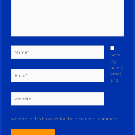
Name*
Save
my
name,
Email*
email,
and
Website
website in this browser for the next time I comment.