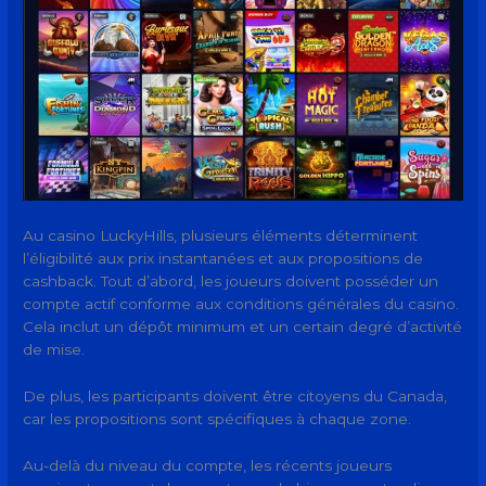
Au casino LuckyHills, plusieurs éléments déterminent
l’éligibilité aux prix instantanées et aux propositions de
cashback. Tout d’abord, les joueurs doivent posséder un
compte actif conforme aux conditions générales du casino.
Cela inclut un dépôt minimum et un certain degré d’activité
de mise.
De plus, les participants doivent être citoyens du Canada,
car les propositions sont spécifiques à chaque zone.
Au-delà du niveau du compte, les récents joueurs