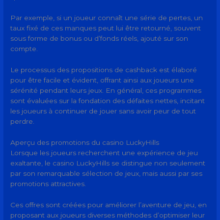
Par exemple, si un joueur connaît une série de pertes, un
taux fixé de ces manques peut lui être retourné, souvent
sous forme de bonus ou d’fonds réels, ajouté sur son
compte.
Le processus des propositions de cashback est élaboré
pour être facile et évident, offrant ainsi aux joueurs une
sérénité pendant leurs jeux. En général, ces programmes
sont évaluées sur la fondation des défaites nettes, incitant
les joueurs à continuer de jouer sans avoir peur de tout
perdre.
Aperçu des promotions du casino LuckyHills
Lorsque les joueurs recherchent une expérience de jeu
exaltante, le casino LuckyHills se distingue non seulement
par son remarquable sélection de jeux, mais aussi par ses
promotions attractives.
Ces offres sont créées pour améliorer l’aventure de jeu, en
proposant aux joueurs diverses méthodes d’optimiser leur