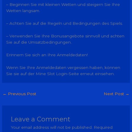
– Beginnen Sie mit kleinen Wetten und steigern Sie Ihre
Wetten langsam.
– Achten Sie auf die Regeln und Bedingungen des Spiels.
– Verwenden Sie Ihre Bonusangebote sinnvoll und achten
Sie auf die Umsatzbedingungen.
Erinnern Sie sich an Ihre Anmeldedaten!
Wenn Sie Ihre Anmeldedaten vergessen haben, können
Sie sie auf der Mine Slot Login-Seite erneut einsehen.
←
Previous Post
Next Post
→
Leave a Comment
Your email address will not be published.
Required