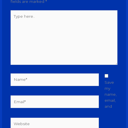
fields are marked
*
Type
here..
Name*
Save
my
name,
Email*
email,
and
Website