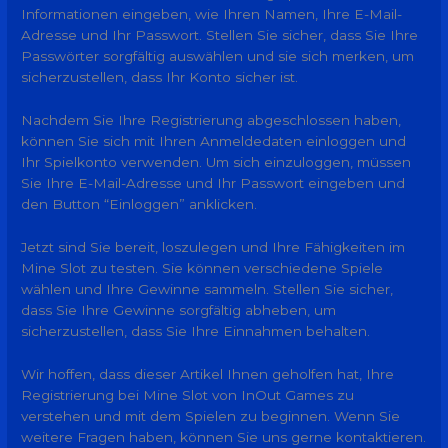
Informationen eingeben, wie Ihren Namen, Ihre E-Mail-
Adresse und Ihr Passwort. Stellen Sie sicher, dass Sie Ihre
Passwörter sorgfältig auswählen und sie sich merken, um
sicherzustellen, dass Ihr Konto sicher ist.
Nachdem Sie Ihre Registrierung abgeschlossen haben,
können Sie sich mit Ihren Anmeldedaten einloggen und
Ihr Spielkonto verwenden. Um sich einzuloggen, müssen
Sie Ihre E-Mail-Adresse und Ihr Passwort eingeben und
den Button “Einloggen” anklicken.
Jetzt sind Sie bereit, loszulegen und Ihre Fähigkeiten im
Mine Slot zu testen. Sie können verschiedene Spiele
wählen und Ihre Gewinne sammeln. Stellen Sie sicher,
dass Sie Ihre Gewinne sorgfältig abheben, um
sicherzustellen, dass Sie Ihre Einnahmen behalten.
Wir hoffen, dass dieser Artikel Ihnen geholfen hat, Ihre
Registrierung bei Mine Slot von InOut Games zu
verstehen und mit dem Spielen zu beginnen. Wenn Sie
weitere Fragen haben, können Sie uns gerne kontaktieren.