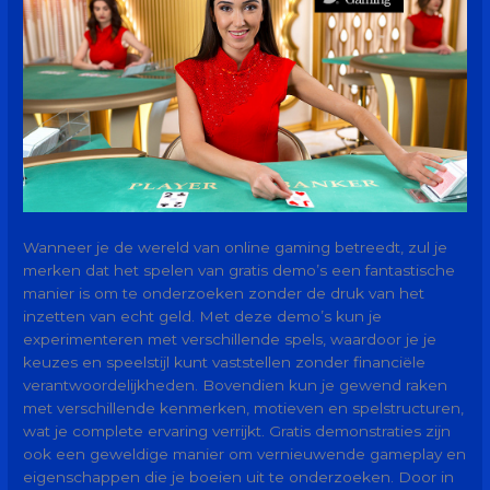
Wanneer je de wereld van online gaming betreedt, zul je
merken dat het spelen van gratis demo’s een fantastische
manier is om te onderzoeken zonder de druk van het
inzetten van echt geld. Met deze demo’s kun je
experimenteren met verschillende spels, waardoor je je
keuzes en speelstijl kunt vaststellen zonder financiële
verantwoordelijkheden. Bovendien kun je gewend raken
met verschillende kenmerken, motieven en spelstructuren,
wat je complete ervaring verrijkt. Gratis demonstraties zijn
ook een geweldige manier om vernieuwende gameplay en
eigenschappen die je boeien uit te onderzoeken. Door in