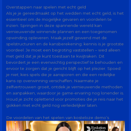
Overstappen naar spelen met echt geld
Als je je gereedmaakt op het wedden met echt geld, is het
essentieel om de mogelijke gevaren en voordelen te
inzien. Springen in deze spannende wereld kan
vernieuwende winnende plannen en een toegenomen
opwinding opleveren. Maak jezelf gewend met de
spelstructuren en de kansberekening; kennis is je grootste
voordeel. Je moet een begroting vaststellen – wed alleen
met geld dat je je kunt toestaan te kwijtraken. Dit
bevordert je een evenwichtig perspectief te behouden en
ervoor te zorgen dat je gericht blijft op het plezier. Spoed
je niet; kies spels die je aansporen en die een redelijke
kans op overwinning verschaffen. Naarmate je
zelfvertrouwen groeit, ontdek je vernieuwende methoden
en aanpakken, waardoor je game-ervaring nog lonender is.
Houd je zicht oplettend voor promoties die je reis naar het
gokken met echt geld nog verleidelijker laten.
De voordelen van het spelen van kosteloze demo’s