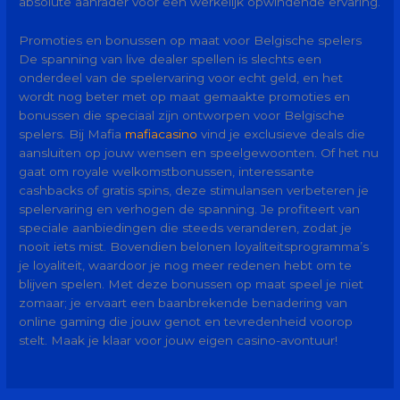
absolute aanrader voor een werkelijk opwindende ervaring.
Promoties en bonussen op maat voor Belgische spelers
De spanning van live dealer spellen is slechts een
onderdeel van de spelervaring voor echt geld, en het
wordt nog beter met op maat gemaakte promoties en
bonussen die speciaal zijn ontworpen voor Belgische
spelers. Bij Mafia
mafiacasino
vind je exclusieve deals die
aansluiten op jouw wensen en speelgewoonten. Of het nu
gaat om royale welkomstbonussen, interessante
cashbacks of gratis spins, deze stimulansen verbeteren je
spelervaring en verhogen de spanning. Je profiteert van
speciale aanbiedingen die steeds veranderen, zodat je
nooit iets mist. Bovendien belonen loyaliteitsprogramma’s
je loyaliteit, waardoor je nog meer redenen hebt om te
blijven spelen. Met deze bonussen op maat speel je niet
zomaar; je ervaart een baanbrekende benadering van
online gaming die jouw genot en tevredenheid voorop
stelt. Maak je klaar voor jouw eigen casino-avontuur!