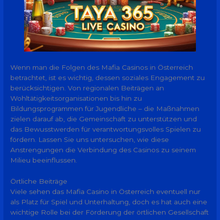
Wenn man die Folgen des Mafia Casinos in Österreich
betrachtet, ist es wichtig, dessen soziales Engagement zu
berücksichtigen. Von regionalen Beiträgen an
Wohltätigkeitsorganisationen bis hin zu
Bildungsprogrammen für Jugendliche – die Maßnahmen
zielen darauf ab, die Gemeinschaft zu unterstützen und
das Bewusstwerden für verantwortungsvolles Spielen zu
fördern. Lassen Sie uns untersuchen, wie diese
Anstrengungen die Verbindung des Casinos zu seinem
Milieu beeinflussen.
Örtliche Beiträge
Viele sehen das Mafia Casino in Österreich eventuell nur
als Platz für Spiel und Unterhaltung, doch es hat auch eine
wichtige Rolle bei der Förderung der örtlichen Gesellschaft