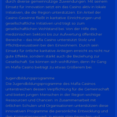
durch diverse gemeinnützige Zuwendungen. Mit seinem
Einsatz für Innovation setzt ein das Casino aktiv in lokale
Initiativen, die die Region unterstützen. Ein Anteil der
Casino-Gewinne fließt in karitative Einrichtungen und
gesellschaftliche Initiativen und trägt so zum
gesellschaftlichen Wohlstand bei. Von der Hilfe des
medizinischen Sektors bis zur Aufwertung öffentlicher
Bereiche – das Mafia Casino unterstützt Stolz und
Pflichtbewusstsein bei den Einwohnern. Durch sein
Einsatz für örtliche karitative Anliegen erreicht es nicht nur
gute Effekte, sondern stärkt auch die Beziehung zur
Gesellschaft. Sie können sich wohlfühlen, denn Ihr Gang
im Mafia Casino beiträgt zu etwas Größerem bei.
Jugendbildungsprogramme
Die Jugendbildungsprogramme des Mafia Casinos
unterstreichen dessen Verpflichtung für die Gemeinschaft
und bieten jungen Menschen in der Region wichtige
Ressourcen und Chancen. In Zusammenarbeit mit
örtlichen Schulen und Organisationen unterstützen diese
innovativen Programme die persönliche Entwicklung und
den Kompetenzerwerb in einem stimulierenden und