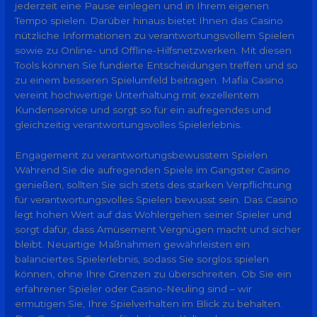
jederzeit eine Pause einlegen und in Ihrem eigenen
Tempo spielen. Darüber hinaus bietet Ihnen das Casino
nützliche Informationen zu verantwortungsvollem Spielen
sowie zu Online- und Offline-Hilfsnetzwerken. Mit diesen
Tools können Sie fundierte Entscheidungen treffen und so
zu einem besseren Spielumfeld beitragen. Mafia Casino
vereint hochwertige Unterhaltung mit exzellentem
Kundenservice und sorgt so für ein aufregendes und
gleichzeitig verantwortungsvolles Spielerlebnis.
Engagement zu verantwortungsbewusstem Spielen
Während Sie die aufregenden Spiele im Gangster Casino
genießen, sollten Sie sich stets des starken Verpflichtung
für verantwortungsvolles Spielen bewusst sein. Das Casino
legt hohen Wert auf das Wohlergehen seiner Spieler und
sorgt dafür, dass Amüsement Vergnügen macht und sicher
bleibt. Neuartige Maßnahmen gewährleisten ein
balanciertes Spielerlebnis, sodass Sie sorglos spielen
können, ohne Ihre Grenzen zu überschreiten. Ob Sie ein
erfahrener Spieler oder Casino-Neuling sind – wir
ermutigen Sie, Ihre Spielverhalten im Blick zu behalten.