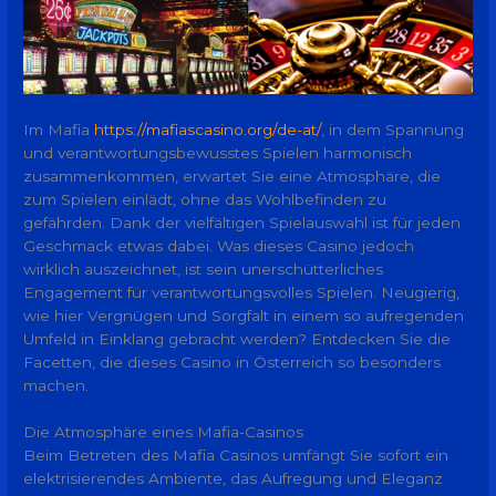
Im Mafia
https://mafiascasino.org/de-at/
, in dem Spannung
und verantwortungsbewusstes Spielen harmonisch
zusammenkommen, erwartet Sie eine Atmosphäre, die
zum Spielen einlädt, ohne das Wohlbefinden zu
gefährden. Dank der vielfältigen Spielauswahl ist für jeden
Geschmack etwas dabei. Was dieses Casino jedoch
wirklich auszeichnet, ist sein unerschütterliches
Engagement für verantwortungsvolles Spielen. Neugierig,
wie hier Vergnügen und Sorgfalt in einem so aufregenden
Umfeld in Einklang gebracht werden? Entdecken Sie die
Facetten, die dieses Casino in Österreich so besonders
machen.
Die Atmosphäre eines Mafia-Casinos
Beim Betreten des Mafia Casinos umfängt Sie sofort ein
elektrisierendes Ambiente, das Aufregung und Eleganz