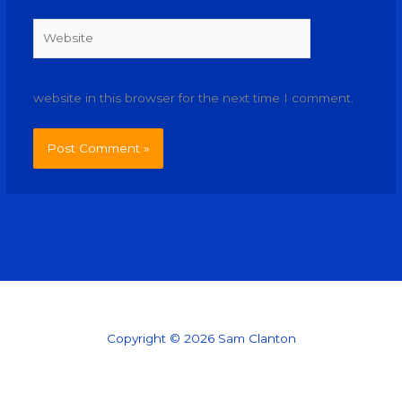
Website
website in this browser for the next time I comment.
Copyright © 2026 Sam Clanton