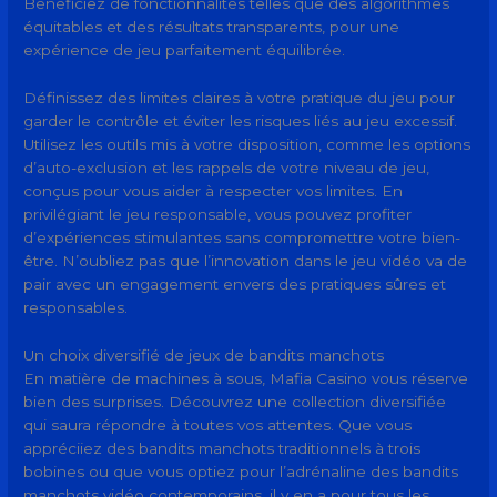
Bénéficiez de fonctionnalités telles que des algorithmes
équitables et des résultats transparents, pour une
expérience de jeu parfaitement équilibrée.
Définissez des limites claires à votre pratique du jeu pour
garder le contrôle et éviter les risques liés au jeu excessif.
Utilisez les outils mis à votre disposition, comme les options
d’auto-exclusion et les rappels de votre niveau de jeu,
conçus pour vous aider à respecter vos limites. En
privilégiant le jeu responsable, vous pouvez profiter
d’expériences stimulantes sans compromettre votre bien-
être. N’oubliez pas que l’innovation dans le jeu vidéo va de
pair avec un engagement envers des pratiques sûres et
responsables.
Un choix diversifié de jeux de bandits manchots
En matière de machines à sous, Mafia Casino vous réserve
bien des surprises. Découvrez une collection diversifiée
qui saura répondre à toutes vos attentes. Que vous
appréciiez des bandits manchots traditionnels à trois
bobines ou que vous optiez pour l’adrénaline des bandits
manchots vidéo contemporains, il y en a pour tous les