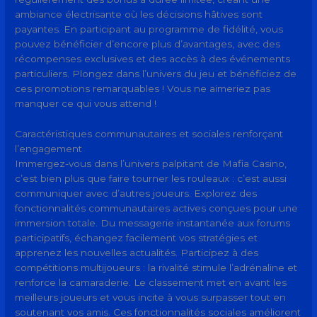
ambiance électrisante où les décisions hâtives sont
payantes. En participant au programme de fidélité, vous
pouvez bénéficier d’encore plus d’avantages, avec des
récompenses exclusives et des accès à des événements
particuliers. Plongez dans l’univers du jeu et bénéficiez de
ces promotions remarquables ! Vous ne aimeriez pas
manquer ce qui vous attend !
Caractéristiques communautaires et sociales renforçant
l’engagement
Immergez-vous dans l’univers palpitant de Mafia Casino,
c’est bien plus que faire tourner les rouleaux : c’est aussi
communiquer avec d’autres joueurs. Explorez des
fonctionnalités communautaires actives conçues pour une
immersion totale. Du messagerie instantanée aux forums
participatifs, échangez facilement vos stratégies et
apprenez les nouvelles actualités. Participez à des
compétitions multijoueurs : la rivalité stimule l’adrénaline et
renforce la camaraderie. Le classement met en avant les
meilleurs joueurs et vous incite à vous surpasser tout en
soutenant vos amis. Ces fonctionnalités sociales améliorent