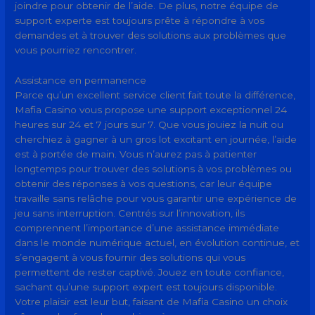
joindre pour obtenir de l’aide. De plus, notre équipe de
support experte est toujours prête à répondre à vos
demandes et à trouver des solutions aux problèmes que
vous pourriez rencontrer.
Assistance en permanence
Parce qu’un excellent service client fait toute la différence,
Mafia Casino vous propose une support exceptionnel 24
heures sur 24 et 7 jours sur 7. Que vous jouiez la nuit ou
cherchiez à gagner à un gros lot excitant en journée, l’aide
est à portée de main. Vous n’aurez pas à patienter
longtemps pour trouver des solutions à vos problèmes ou
obtenir des réponses à vos questions, car leur équipe
travaille sans relâche pour vous garantir une expérience de
jeu sans interruption. Centrés sur l’innovation, ils
comprennent l’importance d’une assistance immédiate
dans le monde numérique actuel, en évolution continue, et
s’engagent à vous fournir des solutions qui vous
permettent de rester captivé. Jouez en toute confiance,
sachant qu’une support expert est toujours disponible.
Votre plaisir est leur but, faisant de Mafia Casino un choix