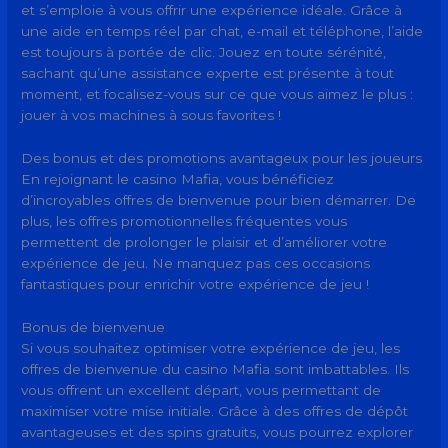
et s’emploie à vous offrir une expérience idéale. Grâce à
une aide en temps réel par chat, e-mail et téléphone, l’aide
est toujours à portée de clic. Jouez en toute sérénité,
sachant qu’une assistance experte est présente à tout
moment, et focalisez-vous sur ce que vous aimez le plus :
jouer à vos machines à sous favorites !
Des bonus et des promotions avantageux pour les joueurs
En rejoignant le casino Mafia, vous bénéficiez
d’incroyables offres de bienvenue pour bien démarrer. De
plus, les offres promotionnelles fréquentes vous
permettent de prolonger le plaisir et d’améliorer votre
expérience de jeu. Ne manquez pas ces occasions
fantastiques pour enrichir votre expérience de jeu !
Bonus de bienvenue
Si vous souhaitez optimiser votre expérience de jeu, les
offres de bienvenue du casino Mafia sont imbattables. Ils
vous offrent un excellent départ, vous permettant de
maximiser votre mise initiale. Grâce à des offres de dépôt
avantageuses et des spins gratuits, vous pourrez explorer