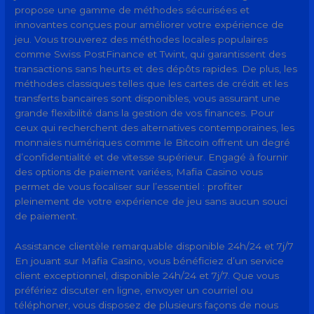
propose une gamme de méthodes sécurisées et
innovantes conçues pour améliorer votre expérience de
jeu. Vous trouverez des méthodes locales populaires
comme Swiss PostFinance et Twint, qui garantissent des
transactions sans heurts et des dépôts rapides. De plus, les
méthodes classiques telles que les cartes de crédit et les
transferts bancaires sont disponibles, vous assurant une
grande flexibilité dans la gestion de vos finances. Pour
ceux qui recherchent des alternatives contemporaines, les
monnaies numériques comme le Bitcoin offrent un degré
d’confidentialité et de vitesse supérieur. Engagé à fournir
des options de paiement variées, Mafia Casino vous
permet de vous focaliser sur l’essentiel : profiter
pleinement de votre expérience de jeu sans aucun souci
de paiement.
Assistance clientèle remarquable disponible 24h/24 et 7j/7
En jouant sur Mafia Casino, vous bénéficiez d’un service
client exceptionnel, disponible 24h/24 et 7j/7. Que vous
préfériez discuter en ligne, envoyer un courriel ou
téléphoner, vous disposez de plusieurs façons de nous