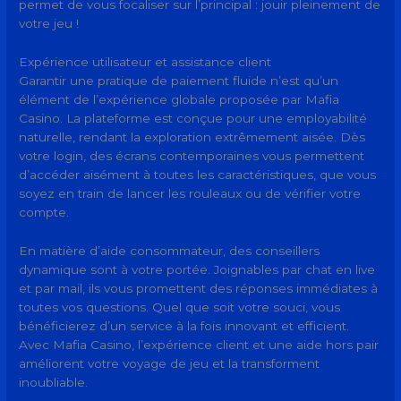
permet de vous focaliser sur l’principal : jouir pleinement de
votre jeu !
Expérience utilisateur et assistance client
Garantir une pratique de paiement fluide n’est qu’un
élément de l’expérience globale proposée par Mafia
Casino. La plateforme est conçue pour une employabilité
naturelle, rendant la exploration extrêmement aisée. Dès
votre login, des écrans contemporaines vous permettent
d’accéder aisément à toutes les caractéristiques, que vous
soyez en train de lancer les rouleaux ou de vérifier votre
compte.
En matière d’aide consommateur, des conseillers
dynamique sont à votre portée. Joignables par chat en live
et par mail, ils vous promettent des réponses immédiates à
toutes vos questions. Quel que soit votre souci, vous
bénéficierez d’un service à la fois innovant et efficient.
Avec Mafia Casino, l’expérience client et une aide hors pair
améliorent votre voyage de jeu et la transforment
inoubliable.