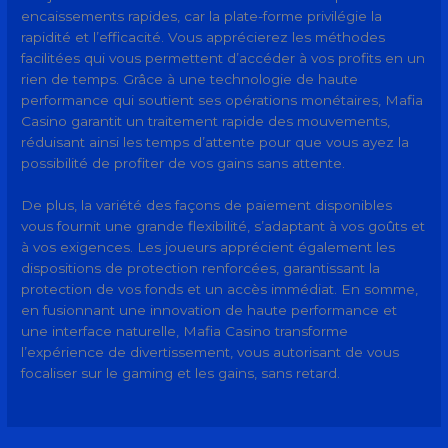
encaissements rapides, car la plate-forme privilégie la
rapidité et l’efficacité. Vous apprécierez les méthodes
facilitées qui vous permettent d’accéder à vos profits en un
rien de temps. Grâce à une technologie de haute
performance qui soutient ses opérations monétaires, Mafia
Casino garantit un traitement rapide des mouvements,
réduisant ainsi les temps d’attente pour que vous ayez la
possibilité de profiter de vos gains sans attente.
De plus, la variété des façons de paiement disponibles
vous fournit une grande flexibilité, s’adaptant à vos goûts et
à vos exigences. Les joueurs apprécient également les
dispositions de protection renforcées, garantissant la
protection de vos fonds et un accès immédiat. En somme,
en fusionnant une innovation de haute performance et
une interface naturelle, Mafia Casino transforme
l’expérience de divertissement, vous autorisant de vous
focaliser sur le gaming et les gains, sans retard.