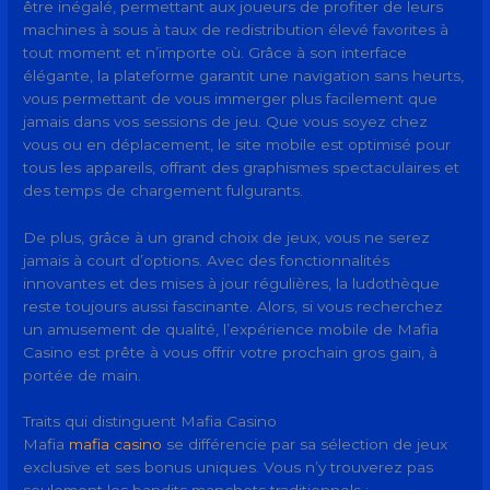
être inégalé, permettant aux joueurs de profiter de leurs
machines à sous à taux de redistribution élevé favorites à
tout moment et n’importe où. Grâce à son interface
élégante, la plateforme garantit une navigation sans heurts,
vous permettant de vous immerger plus facilement que
jamais dans vos sessions de jeu. Que vous soyez chez
vous ou en déplacement, le site mobile est optimisé pour
tous les appareils, offrant des graphismes spectaculaires et
des temps de chargement fulgurants.
De plus, grâce à un grand choix de jeux, vous ne serez
jamais à court d’options. Avec des fonctionnalités
innovantes et des mises à jour régulières, la ludothèque
reste toujours aussi fascinante. Alors, si vous recherchez
un amusement de qualité, l’expérience mobile de Mafia
Casino est prête à vous offrir votre prochain gros gain, à
portée de main.
Traits qui distinguent Mafia Casino
Mafia
mafia casino
se différencie par sa sélection de jeux
exclusive et ses bonus uniques. Vous n’y trouverez pas