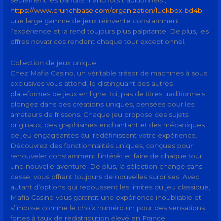
seulement les bandits manchots traditionnels ;
https://www.crunchbase.com/organization/luckbox-bd4b
une large gamme de jeux réinvente constamment
l’expérience et la rend toujours plus palpitante. De plus, les
offres novatrices rendent chaque tour exceptionnel.
Collection de jeux unique
Chez Mafia Casino, un véritable trésor de machines à sous
exclusives vous attend, le distinguant des autres
plateformes de jeux en ligne. Ici, pas de titres traditionnels :
plongez dans des créations uniques, pensées pour les
amateurs de frissons. Chaque jeu propose des sujets
originaux, des graphismes enchantant et des mécaniques
de jeu engageantes qui redéfinissent votre expérience.
Découvrez des fonctionnalités uniques, conçues pour
renouveler constamment l’intérêt et faire de chaque tour
une nouvelle aventure. De plus, la sélection change sans
cesse, vous offrant toujours de nouvelles surprises. Avec
autant d’options qui repoussent les limites du jeu classique,
Mafia Casino vous garantit une expérience inoubliable et
s’impose comme le choix numéro un pour des sensations
fortes à taux de redistribution élevé en France.