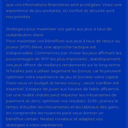
que vos informations financières sont protégées. Vivez une
expérience de jeu excitante, où confort et sécurité sont
nos priorités.
Stratégies pour maximiser vos gains aux jeux à taux de
redistribution élevé
Pour maximiser vos bénéfices aux jeux à taux de retour au
joueur (RTP) élevé, une approche tactique est
indispensable. Commencez par choisir les jeux affichant les
pourcentages de RTP les plus importants ; statistiquement,
ces jeux offrent de meilleurs rendements sur le long terme.
N’hésitez pas à utiliser sagement les bonus, car ils peuvent
optimiser votre expérience de jeu et booster votre capital.
Fixez-vous un budget et tenez-vous-y ; savoir s’arrêter est
essentiel. Essayez de jouer aux heures de faible affluence,
car une rivalité réduite peut impacter les mécanismes de
paiement et donc optimiser vos résultats. Enfin, prenez le
temps d’étudier les mécanismes et les tableaux des gains ;
en comprendre les nuances peut vous donner un
bénéfice certain. Restez novateur et adaptez vos
stratégies à votre expérience.