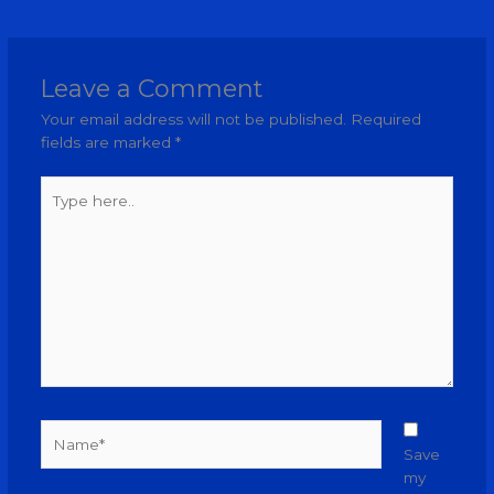
Leave a Comment
Your email address will not be published.
Required
fields are marked
*
Type
here..
Name*
Save
my