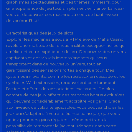
graphismes spectaculaires et des thèmes immersifs, pour
une expérience de jeu tout simplement enivrante. Lancez-
vous et découvrez ces machines à sous de haut niveau
dès aujourd’hui !
Caractéristiques des jeux de slots
Explorer les machines à sous à RTP élevé de Mafia Casino
révèle une multitude de fonctionnalités exceptionnelles qui
améliorent votre expérience de jeu. Découvrez des univers
captivants et des visuels impressionnants qui vous
transportent dans de nouveaux univers, tout en
garantissant des sensations fortes à chaque tour. Des
systèmes innovants, comme les rouleaux en cascade et les
symboles Wild extensibles, renouvellent constamment
l’action et offrent des associations excitantes. De plus,
nombre de ces jeux offrent des manches bonus exclusives
qui peuvent considérablement accroître vos gains. Grâce
aux niveaux de volatilité ajustables, vous pouvez choisir les
jeux qui s’adaptent à votre tolérance au risque, que vous
optiez pour des gains réguliers, même petits, ou la
possibilité de remporter le jackpot. Plongez dans cette