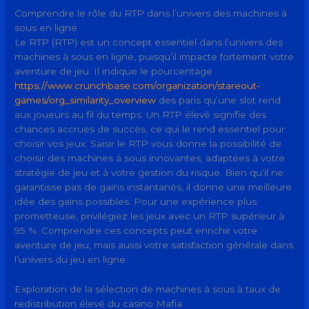
Comprendre le rôle du RTP dans l’univers des machines à
sous en ligne
Le RTP (RTP) est un concept essentiel dans l’univers des
machines à sous en ligne, puisqu’il impacte fortement votre
aventure de jeu. Il indique le pourcentage
https://www.crunchbase.com/organization/stareout-
games/org_similarity_overview
des paris qu’une slot rend
aux joueurs au fil du temps. Un RTP élevé signifie des
chances accrues de succès, ce qui le rend essentiel pour
choisir vos jeux. Saisir le RTP vous donne la possibilité de
choisir des machines à sous innovantes, adaptées à votre
stratégie de jeu et à votre gestion du risque. Bien qu’il ne
garantisse pas de gains instantanés, il donne une meilleure
idée des gains possibles. Pour une expérience plus
prometteuse, privilégiez les jeux avec un RTP supérieur à
95 %. Comprendre ces concepts peut enrichir votre
aventure de jeu, mais aussi votre satisfaction générale dans
l’univers du jeu en ligne.
Exploration de la sélection de machines à sous à taux de
redistribution élevé du casino Mafia