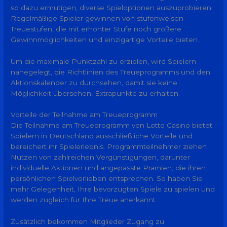
so dazu ermutigen, diverse Spieloptionen auszuprobieren.
Regelmäßige Spieler gewinnen von stufenweisen
Treuestufen, die mit erhöhter Stufe noch größere
Gewinnmöglichkeiten und einzigartige Vorteile bieten.
Um die maximale Punktzahl zu erzielen, wird Spielern
nahegelegt, die Richtlinien des Treueprogramms und den
Aktionskalender zu durchsehen, damit sie keine
Möglichkeit übersehen, Extrapunkte zu erhalten.
Vorteile der Teilnahme am Treueprogramm
Die Teilnahme am Treueprogramm von Lotto Casino bietet
Spielern in Deutschland ausschließliche Vorteile und
bereichert ihr Spielerlebnis. Programmteilnehmer ziehen
Nutzen von zahlreichen Vergünstigungen, darunter
individuelle Aktionen und angepasste Prämien, die ihren
persönlichen Spielvorlieben entsprechen. So haben Sie
mehr Gelegenheit, Ihre bevorzugten Spiele zu spielen und
werden zugleich für Ihre Treue anerkannt.
Zusätzlich bekommen Mitglieder Zugang zu