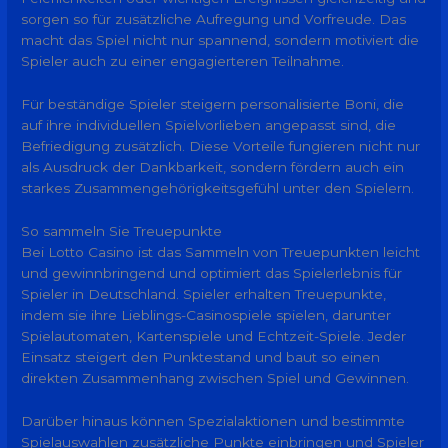
sorgen so für zusätzliche Aufregung und Vorfreude. Das
macht das Spiel nicht nur spannend, sondern motiviert die
Spieler auch zu einer engagierteren Teilnahme.
Für beständige Spieler steigern personalisierte Boni, die
auf ihre individuellen Spielvorlieben angepasst sind, die
Befriedigung zusätzlich. Diese Vorteile fungieren nicht nur
als Ausdruck der Dankbarkeit, sondern fördern auch ein
starkes Zusammengehörigkeitsgefühl unter den Spielern.
So sammeln Sie Treuepunkte
Bei Lotto Casino ist das Sammeln von Treuepunkten leicht
und gewinnbringend und optimiert das Spielerlebnis für
Spieler in Deutschland. Spieler erhalten Treuepunkte,
indem sie ihre Lieblings-Casinospiele spielen, darunter
Spielautomaten, Kartenspiele und Echtzeit-Spiele. Jeder
Einsatz steigert den Punktestand und baut so einen
direkten Zusammenhang zwischen Spiel und Gewinnen.
Darüber hinaus können Spezialaktionen und bestimmte
Spielauswahlen zusätzliche Punkte einbringen und Spieler