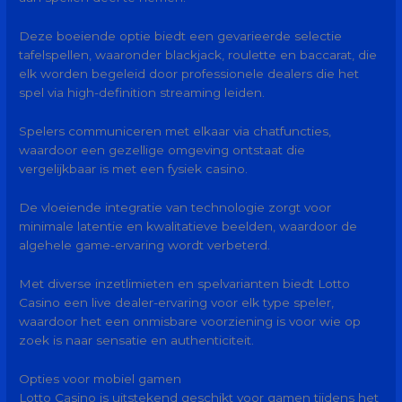
Deze boeiende optie biedt een gevarieerde selectie
tafelspellen, waaronder blackjack, roulette en baccarat, die
elk worden begeleid door professionele dealers die het
spel via high-definition streaming leiden.
Spelers communiceren met elkaar via chatfuncties,
waardoor een gezellige omgeving ontstaat die
vergelijkbaar is met een fysiek casino.
De vloeiende integratie van technologie zorgt voor
minimale latentie en kwalitatieve beelden, waardoor de
algehele game-ervaring wordt verbeterd.
Met diverse inzetlimieten en spelvarianten biedt Lotto
Casino een live dealer-ervaring voor elk type speler,
waardoor het een onmisbare voorziening is voor wie op
zoek is naar sensatie en authenticiteit.
Opties voor mobiel gamen
Lotto Casino is uitstekend geschikt voor gamen tijdens het