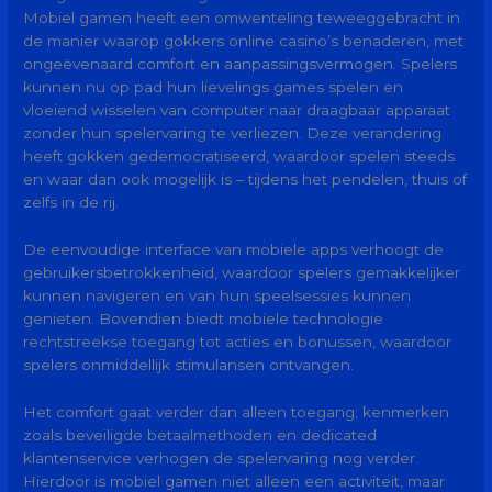
Mobiel gamen heeft een omwenteling teweeggebracht in
de manier waarop gokkers online casino’s benaderen, met
ongeëvenaard comfort en aanpassingsvermogen. Spelers
kunnen nu op pad hun lievelings games spelen en
vloeiend wisselen van computer naar draagbaar apparaat
zonder hun spelervaring te verliezen. Deze verandering
heeft gokken gedemocratiseerd, waardoor spelen steeds
en waar dan ook mogelijk is – tijdens het pendelen, thuis of
zelfs in de rij.
De eenvoudige interface van mobiele apps verhoogt de
gebruikersbetrokkenheid, waardoor spelers gemakkelijker
kunnen navigeren en van hun speelsessies kunnen
genieten. Bovendien biedt mobiele technologie
rechtstreekse toegang tot acties en bonussen, waardoor
spelers onmiddellijk stimulansen ontvangen.
Het comfort gaat verder dan alleen toegang; kenmerken
zoals beveiligde betaalmethoden en dedicated
klantenservice verhogen de spelervaring nog verder.
Hierdoor is mobiel gamen niet alleen een activiteit, maar