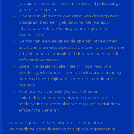
je altijd en waar dan ook in Nederland je lievelings
games kunt spelen.
Ervaar een vloeiende overgang van desktop naar
draagbaar met een gebruiksvriendelijke app-
interface die de bediening voor de gebruiker
optimaliseert.
Geniet van een gevarieerde spelbibliotheek met
traditionele en videospeelautomaten, tafelspellen en
virtuele sporten, ontwikkeld door vooraanstaande
softwareleveranciers.
Speel live dealer-spellen die in hoge resolutie
worden gestreamd en een meeslepende ervaring
bieden die vergelijkbaar is met die in traditionele
casino’s.
Profiteer van verleidelijke promoties en
hulpmiddelen voor verantwoord gokken om je
spelervaring te optimaliseren en je gokactiviteiten
efficiënt te beheren.
Naadloze gebruikerservaring op alle apparaten
Een naadloze gebruikerservaring op alle apparaten is