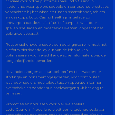
cruciaal voor online platforms zoals Lotto Casino in
Nederland, waar spelers soepele en consistente prestaties
verwachten bij het wisselen tussen smartphones, tablets
en desktops. Lotto Casino heeft zijn interface zo
ontworpen dat deze zich intuïtief aanpast, waardoor
spellen snel laden en moeiteloos werken, ongeacht het
gebruikte apparaat.
Responsief ontwerp speelt een belangrijke rol, omdat het
platform hierdoor de lay-out van de inhoud kan
optimaliseren voor verschillende schermformaten, wat de
toegankelijkheid bevordert.
Bovendien zorgen accountbeheerfuncties, waaronder
stortings- en opnamemogelijkheden, voor continuïteit,
waardoor spelers moeiteloos tussen apparaten kunnen
overschakelen zonder hun spelvoortgang uit het oog te
verliezen.
Promoties en bonussen voor nieuwe spelers
Lotto Casino in Nederland biedt een uitgebreid scala aan
promoties en bonussen, speciaal afgestemd op nieuwe