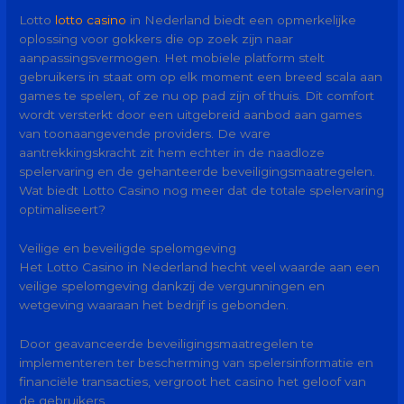
Lotto
lotto casino
in Nederland biedt een opmerkelijke
oplossing voor gokkers die op zoek zijn naar
aanpassingsvermogen. Het mobiele platform stelt
gebruikers in staat om op elk moment een breed scala aan
games te spelen, of ze nu op pad zijn of thuis. Dit comfort
wordt versterkt door een uitgebreid aanbod aan games
van toonaangevende providers. De ware
aantrekkingskracht zit hem echter in de naadloze
spelervaring en de gehanteerde beveiligingsmaatregelen.
Wat biedt Lotto Casino nog meer dat de totale spelervaring
optimaliseert?
Veilige en beveiligde spelomgeving
Het Lotto Casino in Nederland hecht veel waarde aan een
veilige spelomgeving dankzij de vergunningen en
wetgeving waaraan het bedrijf is gebonden.
Door geavanceerde beveiligingsmaatregelen te
implementeren ter bescherming van spelersinformatie en
financiële transacties, vergroot het casino het geloof van
de gebruikers.