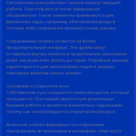
Сессионные куки работают лишь в период текущей
работы. Они стираются после завершения
обозревателя. Такие элементы применяются для
временных задач, например обеспечения входа в
систему либо сохранения промежуточных данных.
Сохраняемые cookies остаются на более
продолжительный интервал. Эти файлы могут
оставаться внутри клиенте в продолжение нескольких
дней, месяцев либо вплоть до годов. Подобные данные
задействуются для запоминания опций и анализа
повторных визитов казино онлайн.
Основные и сторонние куки
Собственные куки создаются самим ресурсом, который
посещается. Они задействуются для реализации
базовой работы и являются значительно надежными,
потому как контролируются оператором ресурса.
Внешние cookies формируются сторонними
платформами, встроенными в интерфейс. Ими могут