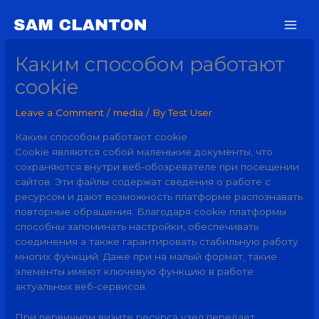
Skip
content
to
content
Каким способом работают
cookie
Leave a Comment
/
media
/ By
Test User
Каким способом работают cookie
Cookie являются собой маленькие документы, что
сохраняются внутри веб-обозревателе при посещении
сайтов. Эти файлы содержат сведения о работе с
ресурсом и дают возможность платформе распознавать
повторные обращения. Благодаря cookie платформы
способны запоминать настройки, обеспечивать
соединения а также гарантировать стабильную работу
многих функций. Даже при на малый формат, такие
элементы имеют ключевую функцию в работе
актуальных веб-сервисов.
При первичном визите ресурса узел передает