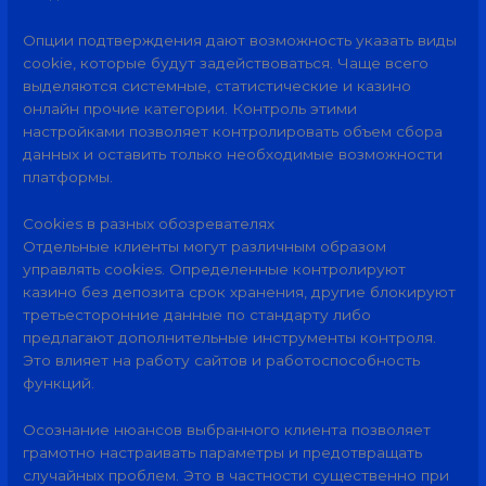
Опции подтверждения дают возможность указать виды
cookie, которые будут задействоваться. Чаще всего
выделяются системные, статистические и казино
онлайн прочие категории. Контроль этими
настройками позволяет контролировать объем сбора
данных и оставить только необходимые возможности
платформы.
Cookies в разных обозревателях
Отдельные клиенты могут различным образом
управлять cookies. Определенные контролируют
казино без депозита срок хранения, другие блокируют
третьесторонние данные по стандарту либо
предлагают дополнительные инструменты контроля.
Это влияет на работу сайтов и работоспособность
функций.
Осознание нюансов выбранного клиента позволяет
грамотно настраивать параметры и предотвращать
случайных проблем. Это в частности существенно при