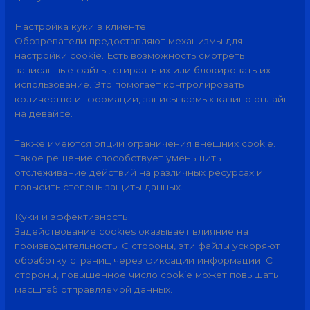
Настройка куки в клиенте
Обозреватели предоставляют механизмы для
настройки cookie. Есть возможность смотреть
записанные файлы, стираать их или блокировать их
использование. Это помогает контролировать
количество информации, записываемых казино онлайн
на девайсе.
Также имеются опции ограничения внешних cookie.
Такое решение способствует уменьшить
отслеживание действий на различных ресурсах и
повысить степень защиты данных.
Куки и эффективность
Задействование cookies оказывает влияние на
производительность. С стороны, эти файлы ускоряют
обработку страниц через фиксации информации. С
стороны, повышенное число cookie может повышать
масштаб отправляемой данных.