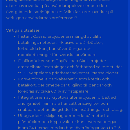
alternativ inverkar på användarupplevelser och den
övergripande spelnöjdheten. Vilka faktorer inverkar på
verkligen användarnas preferenser?
Viktiga slutsatser
Instant Casino erbjuder en mängd av olika
betalningsmetoder, inklusive e-plånböcker,
förbetalda kort, banköverföringar och
mobilbetalningar för svenska användare.
E-plånböcker som PayPal och Skrill erbjuder
omedelbara insättningar och förbättrad säkerhet, där
59 % av spelarna prioriterar säkerhet i transaktioner.
Konventionella bankalternativ, som kredit- och
betalkort, ger omedelbar tillgång till pengar och
föredras av cirka 60 % av nätspelare.
Integrationen av kryptovalutor erbjuder förbättrad
anonymitet, minimala transaktionsavgifter och
snabbare behandlingstider för insättningar och uttag.
Uttagstiderna skiljer sig beroende på metod; e-
plånböcker och kryptovalutor kan leverera pengar
inom 24 timmar, medan banköverföringar kan ta 3–5