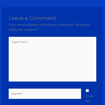
Leave a Comment
Your email address will not be published.
Required
fields are marked
*
Type
here..
Name*
Save
my