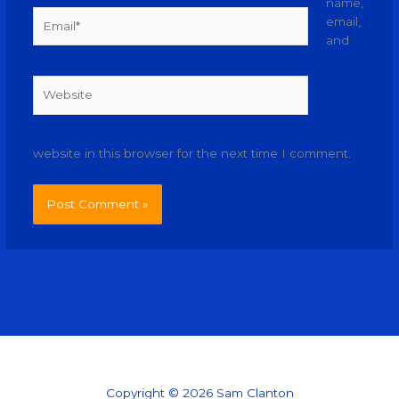
name,
Email*
email,
and
Website
website in this browser for the next time I comment.
Copyright © 2026 Sam Clanton