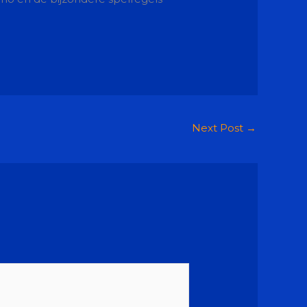
Next Post
→