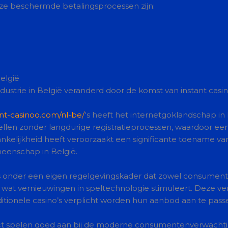
ze beschermde betalingsprocessen zijn:
elgië
dustrie in België veranderd door de komst van instant casin
tant-casinoo.com/nl-be/
‘s heeft het internetgoklandschap in 
ellen zonder langdurige registratieprocessen, waardoor ee
kelijkheid heeft veroorzaakt een significante toename v
eenschap in België.
’s onder een eigen regelgevingskader dat zowel consumen
 wat vernieuwingen in speltechnologie stimuleert. Deze ve
itionele casino’s verplicht worden hun aanbod aan te pass
ect spelen goed aan bij de moderne consumentenverwachti