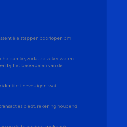
 essentiële stappen doorlopen om
he licentie, zodat ze zeker weten
en bij het beoordelen van de
dentiteit bevestigen, wat
ransacties biedt, rekening houdend
no en de bijzondere spelregels