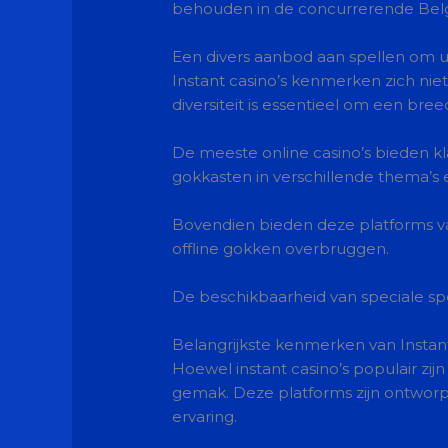
behouden in de concurrerende Belg
Een divers aanbod aan spellen om ui
Instant casino’s kenmerken zich nie
diversiteit is essentieel om een bre
De meeste online casino’s bieden kla
gokkasten in verschillende thema’s 
Bovendien bieden deze platforms va
offline gokken overbruggen.
De beschikbaarheid van speciale spe
Belangrijkste kenmerken van Instan
Hoewel instant casino’s populair 
gemak. Deze platforms zijn ontworp
ervaring.