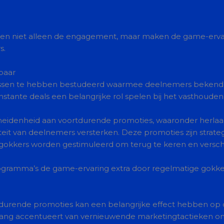
eren niet alleen de engagement, maar maken de game-erv
s.
baar
ussen te hebben bestudeerd waarmee deelnemers bekend
stante deals een belangrijke rol spelen bij het vasthouden
scheidenheid aan voortdurende promoties, waaronder herla
liteit van deelnemers versterken. Deze promoties zijn strat
r gokkers worden gestimuleerd om terug te keren en versch
gramma’s de game-ervaring extra door regelmatige gokke
tdurende promoties kan een belangrijke effect hebben op
elang accentueert van vernieuwende marketingtactieken o