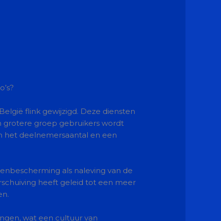
o’s?
België flink gewijzigd. Deze diensten
n grotere groep gebruikers wordt
an het deelnemersaantal en een
tenbescherming als naleving van de
rschuiving heeft geleid tot een meer
en.
ngen, wat een cultuur van