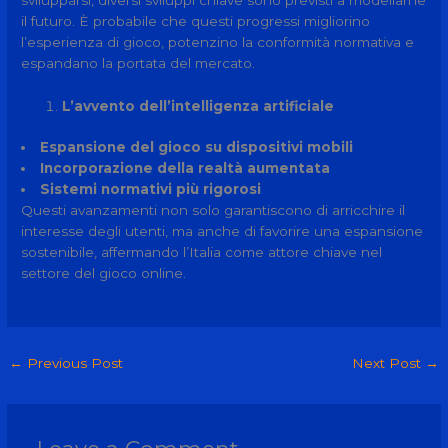
svilupparsi, diversi sviluppi chiave sono previsti a modellarne
il futuro. È probabile che questi progressi migliorino
l’esperienza di gioco, potenzino la conformità normativa e
espandano la portata del mercato.
L’avvento dell’intelligenza artificiale
Espansione del gioco su dispositivi mobili
Incorporazione della realtà aumentata
Sistemi normativi più rigorosi
Questi avanzamenti non solo garantiscono di arricchire il
interesse degli utenti, ma anche di favorire una espansione
sostenibile, affermando l’Italia come attore chiave nel
settore del gioco online.
←
Previous Post
Next Post
→