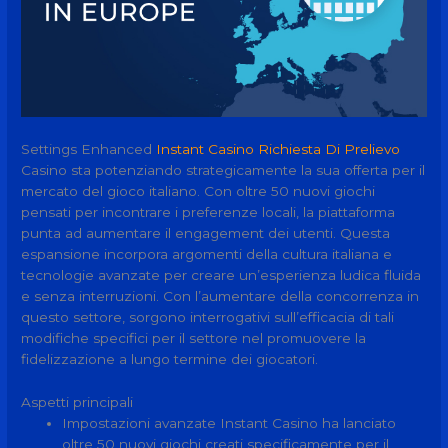
Settings Enhanced
Instant Casino Richiesta Di Prelievo
Casino sta potenziando strategicamente la sua offerta per il
mercato del gioco italiano. Con oltre 50 nuovi giochi
pensati per incontrare i preferenze locali, la piattaforma
punta ad aumentare il engagement dei utenti. Questa
espansione incorpora argomenti della cultura italiana e
tecnologie avanzate per creare un’esperienza ludica fluida
e senza interruzioni. Con l’aumentare della concorrenza in
questo settore, sorgono interrogativi sull’efficacia di tali
modifiche specifici per il settore nel promuovere la
fidelizzazione a lungo termine dei giocatori.
Aspetti principali
Impostazioni avanzate Instant Casino ha lanciato
oltre 50 nuovi giochi creati specificamente per il