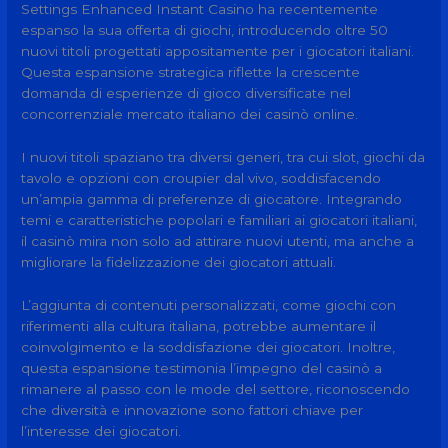
Settings Enhanced Instant Casino ha recentemente
espanso la sua offerta di giochi, introducendo oltre 50
nuovi titoli progettati appositamente per i giocatori italiani.
Questa espansione strategica riflette la crescente
domanda di esperienze di gioco diversificate nel
concorrenziale mercato italiano dei casinò online.
I nuovi titoli spaziano tra diversi generi, tra cui slot, giochi da
tavolo e opzioni con croupier dal vivo, soddisfacendo
un’ampia gamma di preferenze di giocatore. Integrando
temi e caratteristiche popolari e familiari ai giocatori italiani,
il casinò mira non solo ad attirare nuovi utenti, ma anche a
migliorare la fidelizzazione dei giocatori attuali.
L’aggiunta di contenuti personalizzati, come giochi con
riferimenti alla cultura italiana, potrebbe aumentare il
coinvolgimento e la soddisfazione dei giocatori. Inoltre,
questa espansione testimonia l’impegno del casinò a
rimanere al passo con le mode del settore, riconoscendo
che diversità e innovazione sono fattori chiave per
l’interesse dei giocatori.