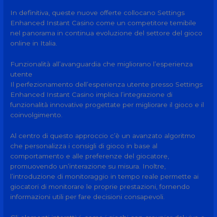
In definitiva, queste nuove offerte collocano Settings
Enhanced Instant Casino come un competitore temibile
nel panorama in continua evoluzione del settore del gioco
online in Italia.
Funzionalità all’avanguardia che migliorano l’esperienza
utente
Il perfezionamento dell’esperienza utente presso Settings
Enhanced Instant Casino implica l’integrazione di
funzionalità innovative progettate per migliorare il gioco e il
coinvolgimento.
Al centro di questo approccio c’è un avanzato algoritmo
che personalizza i consigli di gioco in base al
comportamento e alle preferenze del giocatore,
promuovendo un’interazione su misura. Inoltre,
l’introduzione di monitoraggio in tempo reale permette ai
giocatori di monitorare le proprie prestazioni, fornendo
informazioni utili per fare decisioni consapevoli.