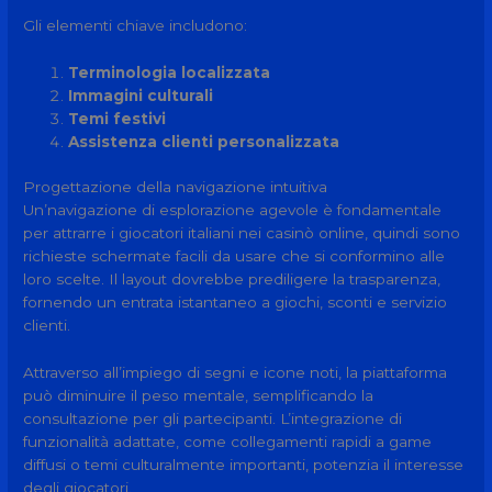
Gli elementi chiave includono:
Terminologia localizzata
Immagini culturali
Temi festivi
Assistenza clienti personalizzata
Progettazione della navigazione intuitiva
Un’navigazione di esplorazione agevole è fondamentale
per attrarre i giocatori italiani nei casinò online, quindi sono
richieste schermate facili da usare che si conformino alle
loro scelte. Il layout dovrebbe prediligere la trasparenza,
fornendo un entrata istantaneo a giochi, sconti e servizio
clienti.
Attraverso all’impiego di segni e icone noti, la piattaforma
può diminuire il peso mentale, semplificando la
consultazione per gli partecipanti. L’integrazione di
funzionalità adattate, come collegamenti rapidi a game
diffusi o temi culturalmente importanti, potenzia il interesse
degli giocatori.