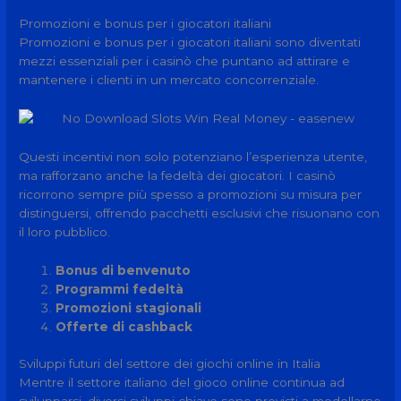
Promozioni e bonus per i giocatori italiani
Promozioni e bonus per i giocatori italiani sono diventati
mezzi essenziali per i casinò che puntano ad attirare e
mantenere i clienti in un mercato concorrenziale.
Questi incentivi non solo potenziano l’esperienza utente,
ma rafforzano anche la fedeltà dei giocatori. I casinò
ricorrono sempre più spesso a promozioni su misura per
distinguersi, offrendo pacchetti esclusivi che risuonano con
il loro pubblico.
Bonus di benvenuto
Programmi fedeltà
Promozioni stagionali
Offerte di cashback
Sviluppi futuri del settore dei giochi online in Italia
Mentre il settore italiano del gioco online continua ad