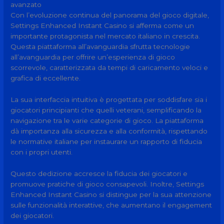
avanzato
Con l’evoluzione continua del panorama del gioco digitale,
Settings Enhanced Instant Casino si afferma come un
importante protagonista nel mercato italiano in crescita.
Questa piattaforma all’avanguardia sfrutta tecnologie
all’avanguardia per offrire un’esperienza di gioco
scorrevole, caratterizzata da tempi di caricamento veloci e
grafica di eccellente.
La sua interfaccia intuitiva è progettata per soddisfare sia i
giocatori principianti che quelli veterani, semplificando la
navigazione tra le varie categorie di gioco. La piattaforma
dà importanza alla sicurezza e alla conformità, rispettando
le normative italiane per instaurare un rapporto di fiducia
con i propri utenti.
Questo dedizione accresce la fiducia dei giocatori e
promuove pratiche di gioco consapevoli. Inoltre, Settings
Enhanced Instant Casino si distingue per la sua attenzione
sulle funzionalità interattive, che aumentano il engagement
dei giocatori.