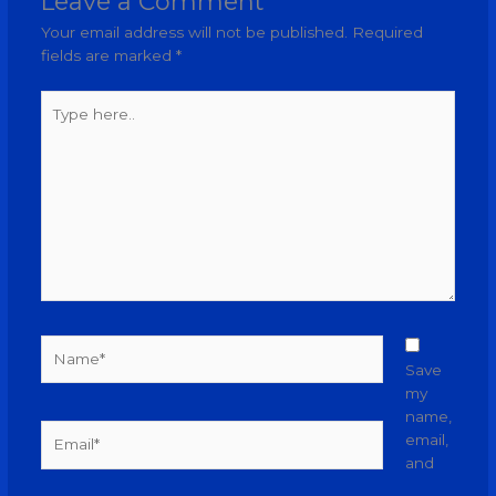
Leave a Comment
Your email address will not be published.
Required
fields are marked
*
Type
here..
Name*
Save
my
name,
Email*
email,
and