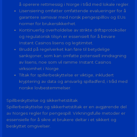
å operere rettmessig i Norge i tråd med lokale regler.
Lisensiering omfatter omfattende evalueringer for å
garantere samsvar med norsk pengespilllov og EUs
normer for brukersikkerhet.
Kontinuerlig overholdelse av strikte driftsprotokoller
og regulatorisk tilsyn er essensielt for å bevare
Instant Casinos lisens og legitimitet.
Brudd på regelverket kan føre til betydelige
sanksjoner, som kan omfatte potensiell inndragning
av lisens, noe som vil ramme Instant Casinos
virksomhet i Norge.
Tiltak for spillerbeskyttelse er viktige, inkludert
kryptering av data og ansvarlig spilladferd, i tråd med
norske lovbestemmelser.
Spillbeskyttelse og sikkerhetstiltak
Spillerbeskyttelse og sikkerhetstiltak er en avgjørende del
av Norges regler for pengespill. Virkningsfulle metoder er
essensielle for å sikre at brukere deltar i et sikkert og
beskyttet omgivelser.