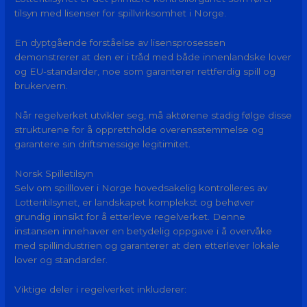
tilsyn med lisenser for spillvirksomhet i Norge.
En dyptgående forståelse av lisensprosessen
demonstrerer at den er i tråd med både innenlandske lover
og EU-standarder, noe som garanterer rettferdig spill og
brukervern.
Når regelverket utvikler seg, må aktørene stadig følge disse
strukturene for å opprettholde overensstemmelse og
garantere sin driftsmessige legitimitet.
Norsk Spilletilsyn
Selv om spilllover i Norge hovedsakelig kontrolleres av
Lotteritilsynet, er landskapet komplekst og behøver
grundig innsikt for å etterleve regelverket. Denne
instansen innehaver en betydelig oppgave i å overvåke
med spillindustrien og garanterer at den etterlever lokale
lover og standarder.
Viktige deler i regelverket inkluderer: