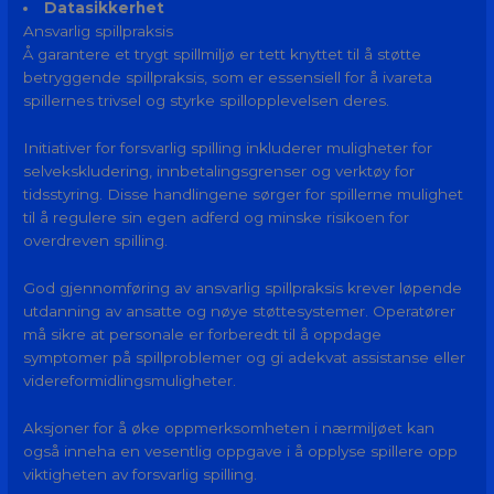
Datasikkerhet
Ansvarlig spillpraksis
Å garantere et trygt spillmiljø er tett knyttet til å støtte
betryggende spillpraksis, som er essensiell for å ivareta
spillernes trivsel og styrke spillopplevelsen deres.
Initiativer for forsvarlig spilling inkluderer muligheter for
selvekskludering, innbetalingsgrenser og verktøy for
tidsstyring. Disse handlingene sørger for spillerne mulighet
til å regulere sin egen adferd og minske risikoen for
overdreven spilling.
God gjennomføring av ansvarlig spillpraksis krever løpende
utdanning av ansatte og nøye støttesystemer. Operatører
må sikre at personale er forberedt til å oppdage
symptomer på spillproblemer og gi adekvat assistanse eller
videreformidlingsmuligheter.
Aksjoner for å øke oppmerksomheten i nærmiljøet kan
også inneha en vesentlig oppgave i å opplyse spillere opp
viktigheten av forsvarlig spilling.