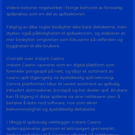
Videre betoner regelverket i Norge behovet av forsvarlig
spillpraksis som en del av spillsektoren.
Følging av slike regler beskytter ikke bare deltakerne, men
styrker også påliteligheten til spillsektoren, og etablerer et
mer beskyttet omgivelser som fokuserer på velferden og
tryggheten til alle brukere.
Oversikt over Instant Casino
Instant Casino opererer som en digital plattform som
forenkler pengespill på nett, og tilbyr et sortiment av
casino-spill tilgjengelig via øyeblikkelig spill-teknologi.
Denne plattformen tilbyr et variert sortiment av spillvalg,
inkludert slotmaskiner, bordspill og live dealer-spill. Brukere
kan få tilgang til disse spillene via sine nettlesere uten å
behøve å laste ned software, noe som sikrer
bekvemmelighet og øyeblikkelig deltakelse.
I tillegg til spillutvalg vektlegger Instant Casino
spilleropplevelse gjennom et lettnavigert grensesnitt.
Spillere anbefales til å navigere effektivt på plattformen,