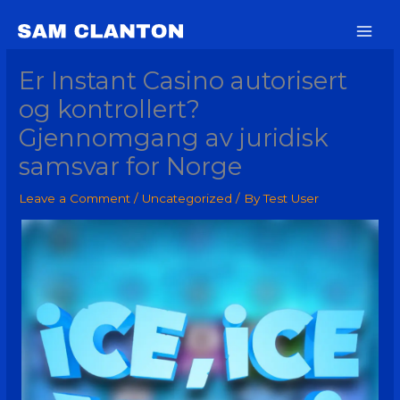
Skip
content
to
content
Er Instant Casino autorisert
og kontrollert?
Gjennomgang av juridisk
samsvar for Norge
Leave a Comment
/
Uncategorized
/ By
Test User