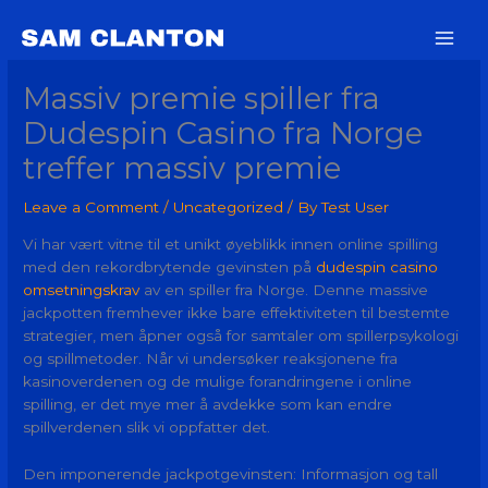
Skip
content
to
content
Massiv premie spiller fra
Dudespin Casino fra Norge
treffer massiv premie
Leave a Comment
/
Uncategorized
/ By
Test User
Vi har vært vitne til et unikt øyeblikk innen online spilling
med den rekordbrytende gevinsten på
dudespin casino
omsetningskrav
av en spiller fra Norge. Denne massive
jackpotten fremhever ikke bare effektiviteten til bestemte
strategier, men åpner også for samtaler om spillerpsykologi
og spillmetoder. Når vi undersøker reaksjonene fra
kasinoverdenen og de mulige forandringene i online
spilling, er det mye mer å avdekke som kan endre
spillverdenen slik vi oppfatter det.
Den imponerende jackpotgevinsten: Informasjon og tall