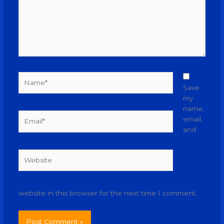
Name*
Save
my
name,
Email*
email,
and
Website
website in this browser for the next time I comment.