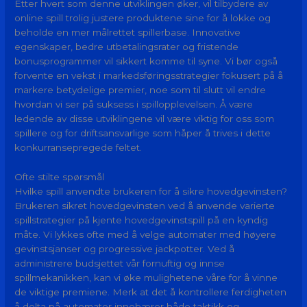
Etter hvert som denne utviklingen øker, vil tilbydere av
online spill trolig justere produktene sine for å lokke og
beholde en mer målrettet spillerbase. Innovative
egenskaper, bedre utbetalingsrater og fristende
bonusprogrammer vil sikkert komme til syne. Vi bør også
forvente en vekst i markedsføringsstrategier fokusert på å
markere betydelige premier, noe som til slutt vil endre
hvordan vi ser på suksess i spillopplevelsen. Å være
ledende av disse utviklingene vil være viktig for oss som
spillere og for driftsansvarlige som håper å trives i dette
konkurransepregede feltet.
Ofte stilte spørsmål
Hvilke spill anvendte brukeren for å sikre hovedgevinsten?
Brukeren sikret hovedgevinsten ved å anvende varierte
spillstrategier på kjente hovedgevinstspill på en kyndig
måte. Vi lykkes ofte med å velge automater med høyere
gevinstsjanser og progressive jackpotter. Ved å
administrere budsjettet vår fornuftig og innse
spillmekanikken, kan vi øke mulighetene våre for å vinne
de viktige premiene. Merk at det å kontrollere ferdigheten
å delta på automater innebærer både taktikk og