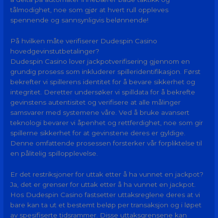
tålmodighet, noe som gjør at hvert rull oppleves
spennende og sannsynligvis belønnende!
På hvilken måte verifiserer Dudespin Casino
hovedgevinstutbetalinger?
Dudespin Casino lover jackpotverifisering gjennom en
grundig prosess som inkluderer spilleridentifikasjon. Først
bekrefter vi spillerens identitet for å bevare sikkerhet og
integritet. Deretter undersøker vi spilldata for å bekrefte
gevinstens autentisitet og verifisere at alle målinger
samsvarer med systemene våre. Ved å bruke avansert
teknologi bevarer vi åpenhet og rettferdighet, noe som gir
spillerne sikkerhet for at gevinstene deres er gyldige.
Denne omfattende prosessen forsterker vår forpliktelse til
en pålitelig spillopplevelse.
Er det restriksjoner for uttak etter å ha vunnet en jackpot?
Ja, det er grenser for uttak etter å ha vunnet en jackpot.
Hos Dudespin Casino fastsetter uttaksreglene deres at vi
bare kan ta ut et bestemt beløp per transaksjon og i løpet
av spesifiserte tidsrammer. Disse uttaksgrensene kan