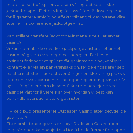
endres basert på spillerstatusen vår og det spesifikke
jackpotbeløpet. Det er viktig for oss å forstå disse reglene
for å garantere smidig og effektiv tilgang til gevinstene våre
etter en imponerende jackpotgevinst.
Kan spillere transfere jackpotgevinstene sine til et annet
casino?
Vi kan normalt ikke overføre jackpotgevinster til et annet
casino på grunn av strenge casinoregler. De fleste
casinoer forlanger at spillere får gevinstene sine, vanligvis
kontant eller via en banktransaksjon, før de engasjerer seg
på et annet sted. Jackpotoverføringer er ikke vanlig praksis,
ettersom hvert casino har sine egne regler om gevinster. Vi
bør alltid gå gjennom de spesifikke retningslinjene ved
casinoet vårt for å være klar over hvordan vi best kan
behandle eventuelle store gevinster.
Hvilke tilbud presenterer Dudespin Casino etter betydelige
gevinster?
Etter omfattende gevinster tilbyr Dudespin Casino noen
engasjerende kampanjetilbud for å holde fremdriften oppe.