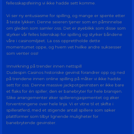
fellesskapsfeiring vi ikke hadde sett komme.
Vi ser ny entusiasme for spilling, og mange er spente etter
å teste lykken. Denne seieren tjener som en påminnelse
om gleden som samler oss. Det er øyeblikk som disse som
styrker vår felles lidenskap for spilling og styrker båndene
våre i casinomiljøet. La oss opprettholde dette
momentumet oppe, og hvem vet hvilke andre suksesser
som venter oss!
Innvirkning på trender innen nettspill
Dudespin Casinos historiske gevinst forandrer opp og ned
på trendene innen online spilling på måter vi ikke hadde
sett for oss. Denne massive jackpotgevinsten er ikke bare
et flaks for én spiller; den er banebryter for hele bransjen.
Slike arrangementer øker spillerengasjementet og øker
forventningene over hele linja. Vi er vitne til et skifte i
spilleratferd, med et stigende antall spillere som søker
plattformer som tilbyr lignende muligheter for
banebrytende gevinster.