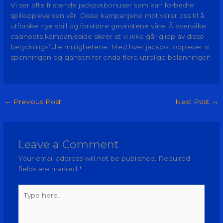
Vi ser ofte fristende jackpotbonuser som kan forbedre
spillopplevelsen vår. Disse kampanjene motiverer oss til å
utforske nye spill og forstørre gevinstene våre. Å overvåke
casinoets kampanjeside sikrer at vi ikke går glipp av disse
betydningsfulle mulighetene. Med hver jackpot opplever vi
spenningen og sjansen for enda flere utrolige belønninger!
←
Previous Post
Next Post
→
Leave a Comment
Your email address will not be published.
Required
fields are marked
*
Type
here..