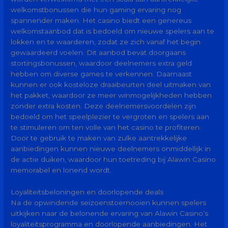
welkomstbonussen die hun gaming ervaring nog
spannender maken. Het casino biedt een genereus
welkomstaanbod dat is bedoeld om nieuwe spelers aan te
lokken en te waarderen, zodat ze zich vanaf het begin
gewaardeerd voelen. Dit aanbod bevat doorgaans
stortingsbonussen, waardoor deelnemers extra geld
hebben om diverse games te verkennen. Daarnaast
kunnen er ook kosteloze draaibeurten deel uitmaken van
het pakket, waardoor ze meer winmogelijkheden hebben
zonder extra kosten. Deze deelnemersvoordelen zijn
bedoeld om het speelplezier te vergroten en spelers aan
te stimuleren om ten volle van het casino te profiteren.
Door te gebruik te maken van zulke aantrekkelijke
aanbiedingen kunnen nieuwe deelnemers onmiddellijk in
de actie duiken, waardoor hun toetreding bij Alawin Casino
memorabel en lonend wordt.
Loyaliteitsbeloningen en doorlopende deals
Na de opwindende seizoenstoernooien kunnen spelers
uitkijken naar de belonende ervaring van Alawin Casino’s
loyaliteitsprogramma en doorlopende aanbiedingen. Het