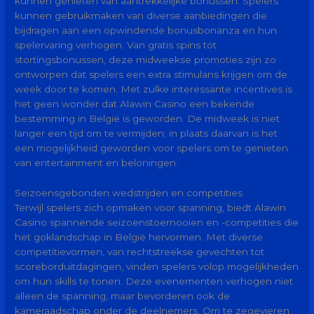
kunnen genieten van aantrekkelijke bonussen. Spelers
kunnen gebruikmaken van diverse aanbiedingen die
bijdragen aan een opwindende bonusbonanza en hun
spelervaring verhogen. Van gratis spins tot
stortingsbonussen, deze midweekse promoties zijn zo
ontworpen dat spelers een extra stimulans krijgen om de
week door te komen. Met zulke interessante incentives is
het geen wonder dat Alawin Casino een bekende
bestemming in België is geworden. De midweek is niet
langer een tijd om te vermijden; in plaats daarvan is het
een mogelijkheid geworden voor spelers om te genieten
van entertainment en beloningen.
Seizoensgebonden wedstrijden en competities
Terwijl spelers zich opmaken voor spanning, biedt Alawin
Casino spannende seizoenstoernooien en -competities die
het goklandschap in België hervormen. Met diverse
competitievormen, van rechtstreekse gevechten tot
scoreborduitdagingen, vinden spelers volop mogelijkheden
om hun skills te tonen. Deze evenementen verhogen niet
alleen de spanning, maar bevorderen ook de
kameraadschap onder de deelnemers. Om te zegevieren,