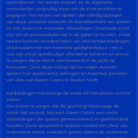
optimaliseren. Ten eerste moeten ze de algemene
voorwaarden zorgvuldig lezen om de inzetvereisten te
begrijpen. Het kiezen van spellen die volledig bijdragen
aan deze vereisten versterkt de betrokkenheid van spelers
en kan leiden tot versnelde uitbetalingen. Daarnaast is het
wijs om de promotiekalender in de gaten te houden, zodat
spelers kunnen voordeel halen van seizoensaanbiedingen
of bonussen met een beperkte geldigheidsduur. Het is
ook wijs om je speelbudget effectief te beheren en ervoor
te zorgen dat je niet te veel besteedt in de jacht op
bonussen. Door deze nuttige tips te volgen, kunnen
spelers hun spelervaring verhogen en maximaal genieten
van alles wat Alawin Casino te bieden heeft.
Aanbiedingen halverwege de week om het plezier voort te
zetten
Om ervoor te zorgen dat de spanning halverwege de
week niet wegvalt, lanceert Alawin Casino een reeks
aanbiedingen die spelers geïnteresseerd en geëntertaind
houden. Deze dynamische selectie creëert een sfeer van
midweekse chaos, waardoor gasten tijdens de werkweek