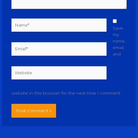
Name*
Save
my
name,
Email*
email,
and
Website
website in this browser for the next time I comment.