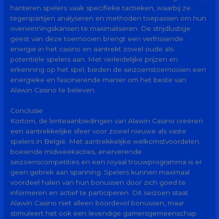
hanteren spelers vaak specifieke tactieken, waarbij ze
tegenpartijen analyseren en methoden toepassen om hun
overwinningskansen te maximaliseren. De strijdlustige
geest van deze toernooien brengt een verfrissende
energie in het casino en aantrekt zowel oude als
potentiële spelers aan. Met verleidelijke prijzen en
erkenning op het spel, bieden de seizoenstoernooien een
energieke en fascinerende manier om het beste van
Alawin Casino te beleven.
Conclusie
Kortom, de lenteaanbiedingen van Alawin Casino creëren
een aantrekkelijke sfeer voor zowel nieuwe als vaste
spelers in België. Met aantrekkelijke welkomstvoordelen,
boeiende midweekacties, enerverende
seizoenscompetities en een royaal trouwprogramma is er
geen gebrek aan spanning. Spelers kunnen maximaal
voordeel halen van hun bonussen door zich goed te
informeren en actief te participeren. Dit seizoen staat
Alawin Casino niet alleen boordevol bonussen, maar
stimuleert het ook een levendige gamersgemeenschap