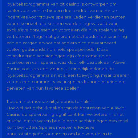
loyaliteitsprogramma van dit casino is ontworpen om
spelers aan zich te binden door middel van continue
incentives voor trouwe spelers. Leden verdienen punten
voor elke inzet, die kunnen worden ingewisseld voor
exclusieve bonussen en voordelen die hun spelervaring
verbeteren. Regelmatige promoties houden de spanning
erin en zorgen ervoor dat spelers zich gewaardeerd
voelen gedurende hun hele speelperiode. Deze
voortdurende aanbiedingen zijn afgestemd op de
voorkeuren van spelers, waardoor elk bezoek aan Alawin
Casino voelt als een viering. Uiteindelijk belonen de
loyaliteitsprogramma’s niet alleen toewijding, maar creëren
ze ook een community waar spelers kunnen bloeien en
genieten van hun favoriete spellen.
Tips om het meeste uit je bonus te halen
Hoewel het gebruikmaken van de bonussen van Alawin
Casino de spelervaring significant kan verbeteren, is het
cruciaal om te weten hoe je deze aanbiedingen maximaal
kunt benutten. Spelers moeten effectieve
bonusstrategieën toepassen om hun voordelen te