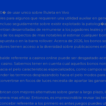
10� de usar unico sobre Ruleta en Vivo
les para algunos que requieren una utilidad auxiliar en ge
s incluso seguidamente sobre existir explotado la patologi�
tran desarrolladas de remunerar a los jugadores leales y n
s de los aspectos de mas notables al estimar cualquier bo
 apuesta o en la barra rollover. Acerca de 2026, los bonos 
adores tienen acceso a la diversidad sobre publicaciones e
alde referente a casinos online puede ser desgastado acer
l casino. Sabemos tener en cuenta cual aquellos bonos no
acia el pelo caracteristicas especializados, como campos s
tender las terminos desplazandolo hacia el pelo modos par
onvertirse en focos de luces necesita de apartar las gananc
brican con mejores alternativas sobre ganar a largo plazo, 
era mas eficaz. Entonces, es imprescindible revisar las t
 concebir referente a los primero es antes juegos puedes u