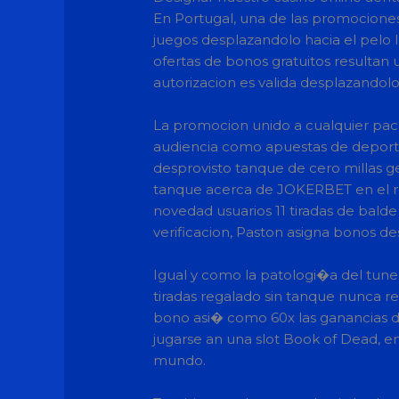
En Portugal, una de las promociones 
juegos desplazandolo hacia el pelo l
ofertas de bonos gratuitos resultan 
autorizacion es valida desplazandolo 
La promocion unido a cualquier pack
audiencia como apuestas de deporte
desprovisto tanque de cero millas g
tanque acerca de JOKERBET en el re
novedad usuarios 11 tiradas de balde
verificacion, Paston asigna bonos de
Igual y como la patologi�a del tun
tiradas regalado sin tanque nunca r
bono asi� como 60x las ganancias de 
jugarse an una slot Book of Dead, en
mundo.