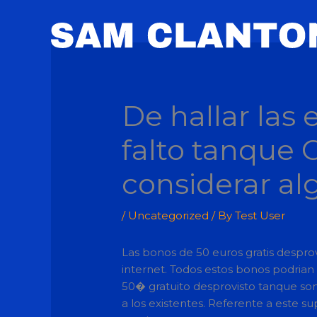
Skip
content
to
content
De hallar las 
falto tanque 
considerar a
/
Uncategorized
/ By
Test User
Las bonos de 50 euros gratis despro
internet. Todos estos bonos podrian 
50� gratuito desprovisto tanque son u
a los existentes. Referente a este su