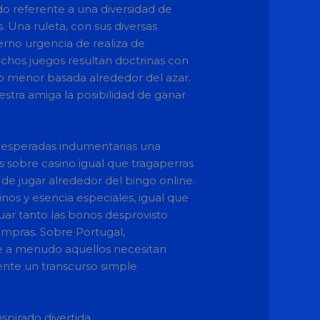
o referente a una diversidad de
s. Una ruleta, con sus diversas
ierno urgencia de realiza de
ichos juegos resultan doctrinas con
do menor basada alrededor del azar.
estra amiga la posibilidad de ganar
 inesperadas indumentarias una
s sobre casino igual que tragaperras
de jugar alrededor del bingo online.
inos y esencia especiales, igual que
luar tanto las bonos desprovisto
ompras. Sobre Portugal,
te a menudo aquellos necesitan
ente un transcurso simple
spirado divertida