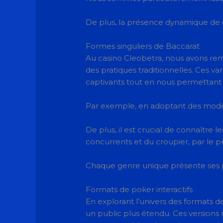
De plus, la présence dynamique de 
Formes singuliers de Baccarat
Au casino Cleobetra, nous avons rem
des pratiques traditionnelles. Ces v
captivants tout en nous permettant d
Par exemple, en adoptant des modèl
De plus, il est crucial de connaître
concurrents et du croupier, par le p
Chaque genre unique présente ses p
Formats de poker interactifs
En explorant l’univers des formats 
un public plus étendu. Ces version