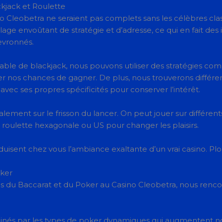
ckjack et Roulette
no Cleobetra ne seraient pas complets sans les célèbres cl
lage envoûtant de stratégie et d’adresse, ce qui en fait d
evronnés.
able de blackjack, nous pouvons utiliser des stratégies comm
 nos chances de gagner. De plus, nous trouverons différent
ec ses propres spécificités pour conserver l’intérêt.
lement sur le frisson du lancer. On peut jouer sur différent
oulette hexagonale ou US pour changer les plaisirs.
uisent chez vous l’ambiance exaltante d’un vrai casino. Plo
oker
es du Baccarat et du Poker au Casino Cleobetra, nous renco
nés par les types de poker dynamiques qui augmentent no