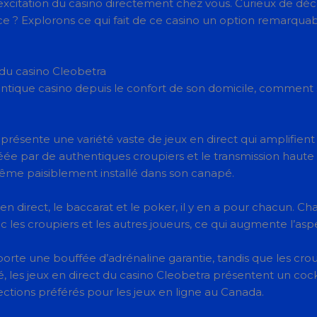
l’excitation du casino directement chez vous. Curieux de décou
 ? Explorons ce qui fait de ce casino un option remarquab
 du casino Cleobetra
thentique casino depuis le confort de son domicile, comment
présente une variété vaste de jeux en direct qui amplifi
ée par de authentiques croupiers et le transmission haute 
ême paisiblement installé dans son canapé.
n direct, le baccarat et le poker, il y en a pour chacun.
ec les croupiers et les autres joueurs, ce qui augmente l’aspe
rte une bouffée d’adrénaline garantie, tandis que les croup
es jeux en direct du casino Cleobetra présentent un cockta
élections préférés pour les jeux en ligne au Canada.