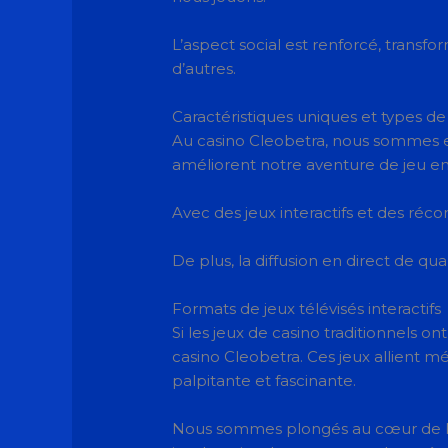
L’aspect social est renforcé, transf
d’autres.
Caractéristiques uniques et types de
Au casino Cleobetra, nous sommes en
améliorent notre aventure de jeu en 
Avec des jeux interactifs et des réc
De plus, la diffusion en direct de qu
Formats de jeux télévisés interactifs
Si les jeux de casino traditionnels o
casino Cleobetra. Ces jeux allient m
palpitante et fascinante.
Nous sommes plongés au cœur de l’act