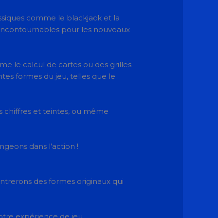
assiques comme le blackjack et la
es incontournables pour les nouveaux
e le calcul de cartes ou des grilles
es formes du jeu, telles que le
s chiffres et teintes, ou même
ngeons dans l’action !
ntrerons des formes originaux qui
tre expérience de jeu.