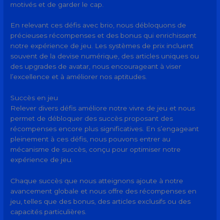
motivés et de garder le cap.
En relevant ces défis avec brio, nous débloquons de
précieuses récompenses et des bonus qui enrichissent
notre expérience de jeu. Les systèmes de prix incluent
souvent de la devise numérique, des articles uniques ou
des upgrades de avatar, nous encourageant à viser
l’excellence et à améliorer nos aptitudes.
Succès en jeu
Relever divers défis améliore notre vivre de jeu et nous
permet de débloquer des succès proposant des
récompenses encore plus significatives. En s’engageant
pleinement à ces défis, nous pouvons entrer au
mécanisme de succès, conçu pour optimiser notre
expérience de jeu.
Chaque succès que nous atteignons ajoute à notre
avancement globale et nous offre des récompenses en
jeu, telles que des bonus, des articles exclusifs ou des
capacités particulières.