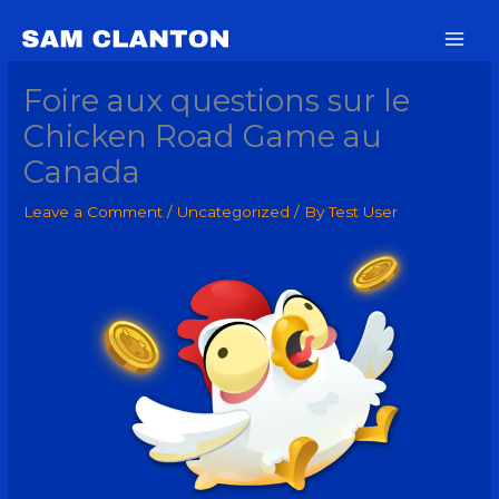
Skip
content
to
content
Foire aux questions sur le
Chicken Road Game au
Canada
Leave a Comment
/
Uncategorized
/ By
Test User