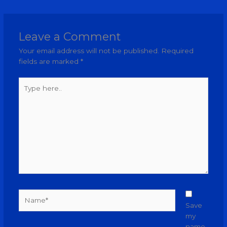
Leave a Comment
Your email address will not be published.
Required
fields are marked
*
Type
here..
Name*
Save
my
name,