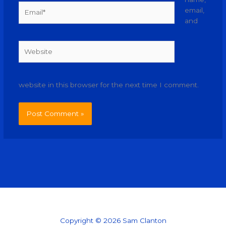
Email*
email,
and
Website
website in this browser for the next time I comment.
Copyright © 2026 Sam Clanton