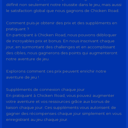
définit non seulement notre réussite dans le jeu, mais aussi
le satisfaction global que nous gagnons de Chicken Road.
Comment puis-je obtenir des prix et des suppléments en
pratiquant ?
En participant à Chicken Road, nous pouvons débloquer
de incroyables prix et bonus. En nous inscrivant chaque
jour, en surmontant des challenges et en accomplissant
des cibles, nous gagnerons des points qui augmenteront
notre aventure de jeu.
Explorons comment ces prix peuvent enrichir notre
aventure de jeu !
Suppléments de connexion chaque jour
En pratiquant à Chicken Road, vous pouvez augmenter
votre aventure et vos ressources grâce aux bonus de
liaison chaque jour. Ces suppléments vous autorisent de
gagner des récompenses chaque jour simplement en vous
enregistrant au jeu chaque jour.