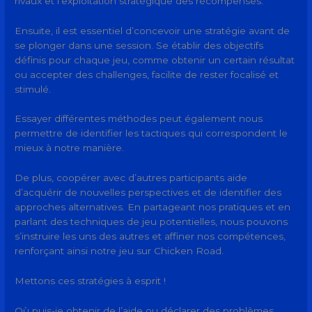
rivaux et l’exploitation stratégique des récompenses.
Ensuite, il est essentiel d’concevoir une stratégie avant de
se plonger dans une session. Se établir des objectifs
définis pour chaque jeu, comme obtenir un certain résultat
ou accepter des challenges, facilite de rester focalisé et
stimulé.
Essayer différentes méthodes peut également nous
permettre de identifier les tactiques qui correspondent le
mieux à notre manière.
De plus, coopérer avec d’autres participants aide
d’acquérir de nouvelles perspectives et de identifier des
approches alternatives. En partageant nos pratiques et en
parlant des techniques de jeu potentielles, nous pouvons
s’instruire les uns des autres et affiner nos compétences,
renforçant ainsi notre jeu sur Chicken Road.
Mettons ces stratégies à esprit !
Où puis-je obtenir de l’aide ou déclarer des problèmes