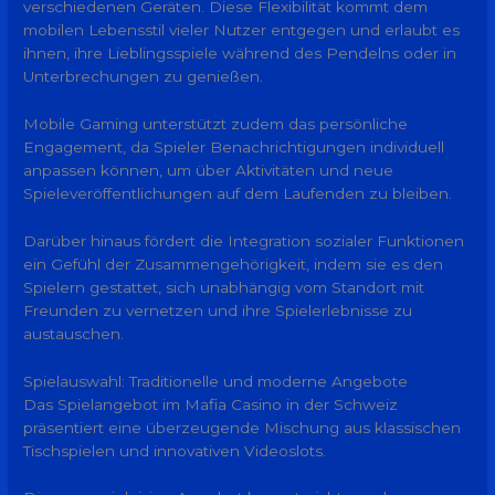
verschiedenen Geräten. Diese Flexibilität kommt dem
mobilen Lebensstil vieler Nutzer entgegen und erlaubt es
ihnen, ihre Lieblingsspiele während des Pendelns oder in
Unterbrechungen zu genießen.
Mobile Gaming unterstützt zudem das persönliche
Engagement, da Spieler Benachrichtigungen individuell
anpassen können, um über Aktivitäten und neue
Spieleveröffentlichungen auf dem Laufenden zu bleiben.
Darüber hinaus fördert die Integration sozialer Funktionen
ein Gefühl der Zusammengehörigkeit, indem sie es den
Spielern gestattet, sich unabhängig vom Standort mit
Freunden zu vernetzen und ihre Spielerlebnisse zu
austauschen.
Spielauswahl: Traditionelle und moderne Angebote
Das Spielangebot im Mafia Casino in der Schweiz
präsentiert eine überzeugende Mischung aus klassischen
Tischspielen und innovativen Videoslots.