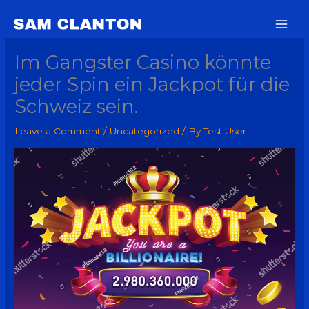
Skip
content
to
content
Im Gangster Casino könnte
jeder Spin ein Jackpot für die
Schweiz sein.
Leave a Comment
/
Uncategorized
/ By
Test User