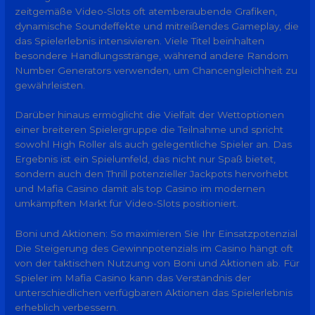
zeitgemäße Video-Slots oft atemberaubende Grafiken,
dynamische Soundeffekte und mitreißendes Gameplay, die
das Spielerlebnis intensivieren. Viele Titel beinhalten
besondere Handlungsstränge, während andere Random
Number Generators verwenden, um Chancengleichheit zu
gewährleisten.
Darüber hinaus ermöglicht die Vielfalt der Wettoptionen
einer breiteren Spielergruppe die Teilnahme und spricht
sowohl High Roller als auch gelegentliche Spieler an. Das
Ergebnis ist ein Spielumfeld, das nicht nur Spaß bietet,
sondern auch den Thrill potenzieller Jackpots hervorhebt
und Mafia Casino damit als top Casino im modernen
umkämpften Markt für Video-Slots positioniert.
Boni und Aktionen: So maximieren Sie Ihr Einsatzpotenzial
Die Steigerung des Gewinnpotenzials im Casino hängt oft
von der taktischen Nutzung von Boni und Aktionen ab. Für
Spieler im Mafia Casino kann das Verständnis der
unterschiedlichen verfügbaren Aktionen das Spielerlebnis
erheblich verbessern.