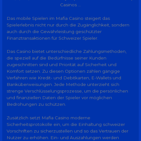
Das mobile Spielen im Mafia Casino steigert das
Spielerlebnis nicht nur durch die Zugänglichkeit, sondern
auch durch die Gewährleistung geschützter
Finanztransaktionen für Schweizer Spieler.
Das Casino bietet unterschiedliche Zahlungsmethoden,
die speziell auf die Bedürfnisse seiner Kunden
zugeschnitten sind und Priorität auf Sicherheit und
Komfort setzen. Zu diesen Optionen zählen gängige
Verfahren wie Kredit- und Debitkarten, E-Wallets und
Banküberweisungen. Jede Methode unterzieht sich
strenge Verschlüsselungsprozesse, um die persönlichen
und finanziellen Daten der Spieler vor möglichen
Bedrohungen zu schützen.
Zusätzlich setzt Mafia Casino moderne
Sicherheitsprotokolle ein, um die Einhaltung schweizer
Vorschriften zu sicherzustellen und so das Vertrauen der
Nutzer zu erhöhen. Ein- und Auszahlungen werden