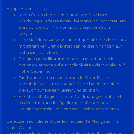
Haupt Erkenntnisse
Mafia Casino bietet eine unverwechselbare
Mischung aus fesselnden Themen und individuellem
Service, die den Nervenkitzel bei jedem Spin
steigert.
Eine vielfältige Auswahl an zeitgemäßen Video-Slots
mit attraktiver Grafik bietet zahlreiche Chancen auf
potenzielle Jackpots.
Freigiebige Willkommensboni und fortlaufende
Aktionen erhöhen die Möglichkeiten der Spieler auf
hohe Gewinne.
Die benutzerfreundliche mobile Oberfläche
gewährleistet Erreichbarkeit für Schweizer Spieler,
die auch auf Reisen Spannung suchen.
Effektive Strategien für das Geldmanagement und
ein Verständnis der Spielregeln können das
Gewinnpotenzial im Gangster Casino maximieren.
Benutzerfreundliche Oberfläche: Leichte Navigation im
Mafia Casino
Ein reibungsloses Spielerlebnis steht bei Mafia Casino an