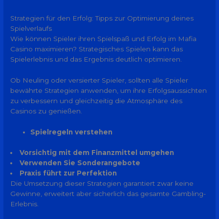
Strategien für den Erfolg: Tipps zur Optimierung deines
Spielverlaufs
Wie können Spieler ihren Spielspaß und Erfolg im Mafia
Casino maximieren? Strategisches Spielen kann das
Spielerlebnis und das Ergebnis deutlich optimieren.
Ob Neuling oder versierter Spieler, sollten alle Spieler
bewährte Strategien anwenden, um ihre Erfolgsaussichten
zu verbessern und gleichzeitig die Atmosphäre des
Casinos zu genießen.
Spielregeln verstehen
Vorsichtig mit dem Finanzmittel umgehen
Verwenden Sie Sonderangebote
Praxis führt zur Perfektion
Die Umsetzung dieser Strategien garantiert zwar keine
Gewinne, erweitert aber sicherlich das gesamte Gambling-
Erlebnis.