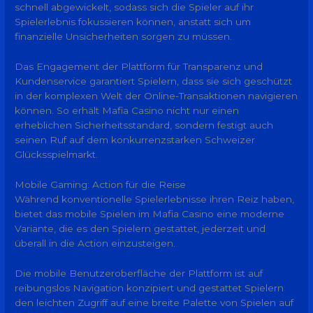
schnell abgewickelt, sodass sich die Spieler auf ihr
Spielerlebnis fokussieren können, anstatt sich um
finanzielle Unsicherheiten sorgen zu müssen.
Das Engagement der Plattform für Transparenz und
Kundenservice garantiert Spielern, dass sie sich geschützt
in der komplexen Welt der Online-Transaktionen navigieren
können. So erhält Mafia Casino nicht nur einen
erheblichen Sicherheitsstandard, sondern festigt auch
seinen Ruf auf dem konkurrenzstarken Schweizer
Glücksspielmarkt.
Mobile Gaming: Action für die Reise
Während konventionelle Spielerlebnisse ihren Reiz haben,
bietet das mobile Spielen im Mafia Casino eine moderne
Variante, die es den Spielern gestattet, jederzeit und
überall in die Action einzusteigen.
Die mobile Benutzeroberfläche der Plattform ist auf
reibungslos Navigation konzipiert und gestattet Spielern
den leichten Zugriff auf eine breite Palette von Spielen auf