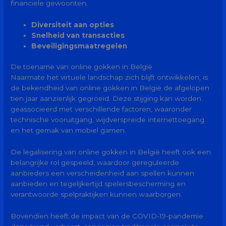
financiële gewoonten.
Diversiteit aan opties
Snelheid van transacties
Beveiligingsmaatregelen
De toename van online gokken in België
Naarmate het virtuele landschap zich blijft ontwikkelen, is
de bekendheid van online gokken in België de afgelopen
tien jaar aanzienlijk gegroeid. Deze stijging kan worden
geassocieerd met verschillende factoren, waaronder
technische vooruitgang, wijdverspreide internettoegang
en het gemak van mobiel gamen.
De legalisering van online gokken in België heeft ook een
belangrijke rol gespeeld, waardoor gereguleerde
aanbieders een verscheidenheid aan spellen kunnen
aanbieden en tegelijkertijd spelersbescherming en
verantwoorde spelpraktijken kunnen waarborgen.
Bovendien heeft de impact van de COVID-19-pandemie