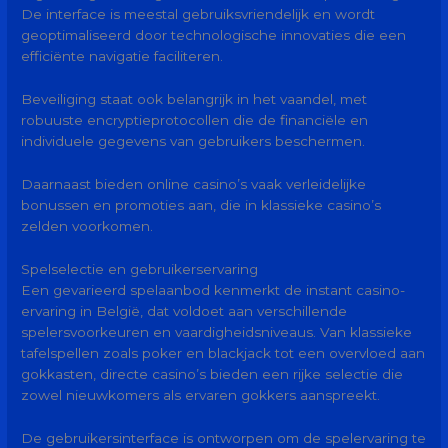
De interface is meestal gebruiksvriendelijk en wordt
geoptimaliseerd door technologische innovaties die een
efficiënte navigatie faciliteren.
Beveiliging staat ook belangrijk in het vaandel, met
robuuste encryptieprotocollen die de financiële en
individuele gegevens van gebruikers beschermen.
Daarnaast bieden online casino’s vaak verleidelijke
bonussen en promoties aan, die in klassieke casino’s
zelden voorkomen.
Spelselectie en gebruikerservaring
Een gevarieerd spelaanbod kenmerkt de instant casino-
ervaring in België, dat voldoet aan verschillende
spelersvoorkeuren en vaardigheidsniveaus. Van klassieke
tafelspellen zoals poker en blackjack tot een overvloed aan
gokkasten, directe casino’s bieden een rijke selectie die
zowel nieuwkomers als ervaren gokkers aanspreekt.
De gebruikersinterface is ontworpen om de spelervaring te