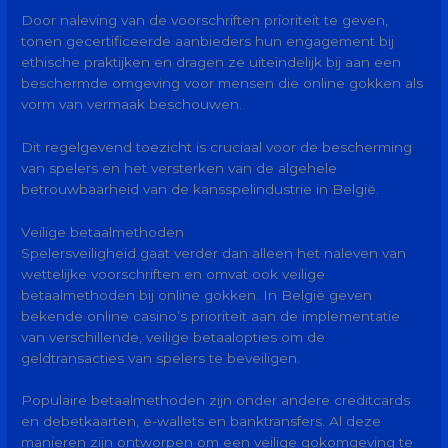
Door naleving van de voorschriften prioriteit te geven,
tonen gecertificeerde aanbieders hun engagement bij
ethische praktijken en dragen ze uiteindelijk bij aan een
beschermde omgeving voor mensen die online gokken als
vorm van vermaak beschouwen.
Dit regelgevend toezicht is cruciaal voor de bescherming
van spelers en het versterken van de algehele
betrouwbaarheid van de kansspelindustrie in België.
Veilige betaalmethoden
Spelersveiligheid gaat verder dan alleen het naleven van
wettelijke voorschriften en omvat ook veilige
betaalmethoden bij online gokken. In België geven
bekende online casino’s prioriteit aan de implementatie
van verschillende, veilige betaalopties om de
geldtransacties van spelers te beveiligen.
Populaire betaalmethoden zijn onder andere creditcards
en debetkaarten, e-wallets en banktransfers. Al deze
manieren zijn ontworpen om een veilige gokomgeving te