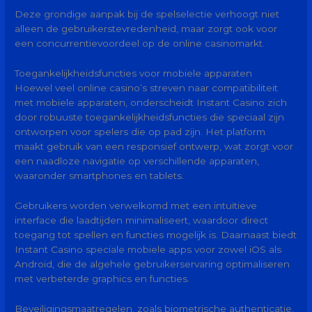
Deze grondige aanpak bij de spelselectie verhoogt niet
alleen de gebruikerstevredenheid, maar zorgt ook voor
een concurrentievoordeel op de online casinomarkt.
Toegankelijkheidsfuncties voor mobiele apparaten
Hoewel veel online casino’s streven naar compatibiliteit
met mobiele apparaten, onderscheidt Instant Casino zich
door robuuste toegankelijkheidsfuncties die speciaal zijn
ontworpen voor spelers die op pad zijn. Het platform
maakt gebruik van een responsief ontwerp, wat zorgt voor
een naadloze navigatie op verschillende apparaten,
waaronder smartphones en tablets.
Gebruikers worden verwelkomd met een intuïtieve
interface die laadtijden minimaliseert, waardoor direct
toegang tot spellen en functies mogelijk is. Daarnaast biedt
Instant Casino speciale mobiele apps voor zowel iOS als
Android, die de algehele gebruikerservaring optimaliseren
met verbeterde graphics en functies.
Beveiligingsmaatregelen, zoals biometrische authenticatie,