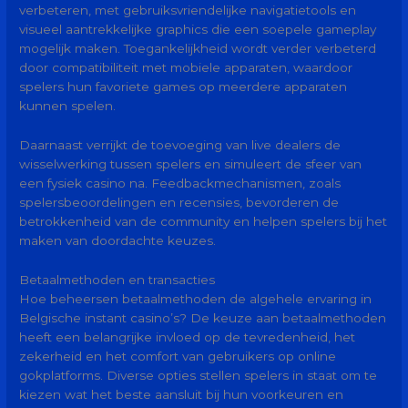
verbeteren, met gebruiksvriendelijke navigatietools en
visueel aantrekkelijke graphics die een soepele gameplay
mogelijk maken. Toegankelijkheid wordt verder verbeterd
door compatibiliteit met mobiele apparaten, waardoor
spelers hun favoriete games op meerdere apparaten
kunnen spelen.
Daarnaast verrijkt de toevoeging van live dealers de
wisselwerking tussen spelers en simuleert de sfeer van
een fysiek casino na. Feedbackmechanismen, zoals
spelersbeoordelingen en recensies, bevorderen de
betrokkenheid van de community en helpen spelers bij het
maken van doordachte keuzes.
Betaalmethoden en transacties
Hoe beheersen betaalmethoden de algehele ervaring in
Belgische instant casino’s? De keuze aan betaalmethoden
heeft een belangrijke invloed op de tevredenheid, het
zekerheid en het comfort van gebruikers op online
gokplatforms. Diverse opties stellen spelers in staat om te
kiezen wat het beste aansluit bij hun voorkeuren en