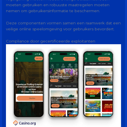
moeten gebruiken en robuuste maatregelen moeten
nemen om gebruikersinformatie te beschermen.
Deze componenten vormen samen een raamwerk dat een
veilige online speelomgeving voor gebruikers bevordert.
Compliance door gecertificeerde exploitanten