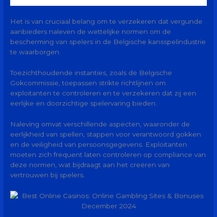
Het is van cruciaal belang om te verzekeren dat vergunde
aanbieders naleven de wettelijke normen om de
bescherming van spelers in de Belgische kansspelindustrie
te waarborgen.
Toezichthoudende instanties, zoals de Belgische
Gokcommissie, toepassen strikte richtlijnen om
exploitanten te controleren en te verzekeren dat zij een
eerlijke en doorzichtige spelervaring bieden.
Naleving omvat verschillende aspecten, waaronder de
eerlijkheid van spellen, stappen voor verantwoord gokken
en de veiligheid van persoonsgegevens. Exploitanten
moeten zich frequent laten controleren op compliance van
deze normen, wat bijdraagt aan het creëren van
vertrouwen bij spelers.