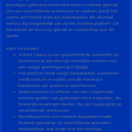
beveiligen gebruikersinformatie tijdens mobiele gebruik.
Om aan verschillende voorkeuren te voldoen, biedt het
casino een breed scala aan betaalopties, die allemaal
eenvoudig toegankelijk zijn via het mobiele platform. Dit
benadrukt de focus op gemak en voldoening voor de
speler.
Kern conclusies
Instant Casino is een gelicentieerde aanbieder en
beantwoordt aan strenge wettelijke normen voor
een veilige spelomgeving in België.
Het platform biedt veilige betaalopties, waaronder
creditcards en e-wallets, om de monetaire
transacties van spelers te beschermen.
Spelers kunnen profiteren van een uitgebreide
selectie spellen, van gokkasten tot bordspellen, die
boeiende ervaringen bieden die zijn toegespitst op
verschillende voorkeuren.
Bereikbaarheid voor mobiele apparaten maakt
flexibele gameplay op verschillende apparaten
realiseerbaar, wat zorgt voor een prettige