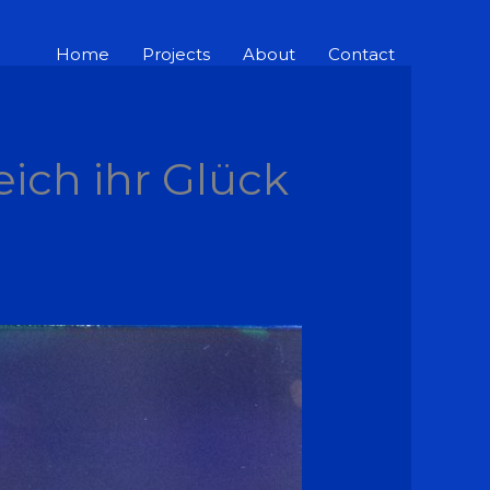
Home
Projects
About
Contact
eich ihr Glück