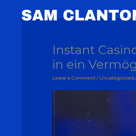
Skip
content
to
content
Instant Casino
in ein Vermö
Leave a Comment
/
Uncategorized