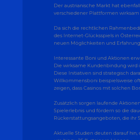
Der austrianische Markt hat ebenfall
verschiedener Plattformen wirksam 
Da sich die rechtlichen Rahmenbedi
des Internet-Glücksspiels in Österre
neuen Möglichkeiten und Erfahrun
Interessante Boni und Aktionen erwa
Die wirksame Kundenbindung wird im
Diese Initiativen sind strategisch d
Willkommensboni beispielsweise oft
zeigen, dass Casinos mit solchen Bo
Zusätzlich sorgen laufende Aktion
Spielerlebnis und fördern so die da
Rückerstattungsangeboten, die ihr S
Aktuelle Studien deuten darauf h