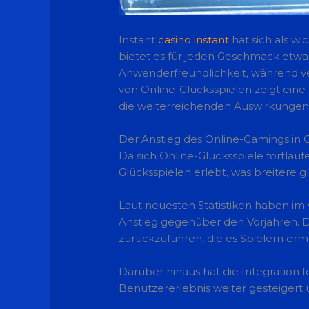
Instant
casino instant
hat sich als wi
bietet es für jeden Geschmack etwas
Anwenderfreundlichkeit, während ve
von Online-Glücksspielen zeigt eine
die weiterreichenden Auswirkungen 
Der Anstieg des Online-Gamings in 
Da sich Online-Glücksspiele fortlauf
Glücksspielen erlebt, was breitere g
Laut neuesten Statistiken haben im 
Anstieg gegenüber den Vorjahren. Di
zurückzuführen, die es Spielern ermö
Darüber hinaus hat die Integration 
Benutzererlebnis weiter gesteigert 