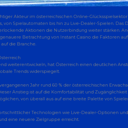
chtiger Akteur im österreichischen Online-Glücksspielsektor 
, von Spielautomaten bis hin zu Live-Dealer-Spielen. Das D
rlockende Aktionen die Nutzerbindung weiter stärken. Ang
 genauere Betrachtung von Instant Casino die Faktoren auf, 
auf die Branche.
Österreich
end weiterentwickeln, hat Österreich einen deutlichen Ansti
lobale Trends widerspiegelt.
vergangenen Jahr rund 60 % der österreichischen Erwachsen
eser Anstieg ist auf die Komfortabilität und Zugänglichkei
glichen, von überall aus auf eine breite Palette von Spiele
fortschrittlicher Technologien wie Live-Dealer-Optionen u
und eine neuere Zielgruppe erreicht.