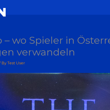
 – wo Spieler in Österr
gen verwandeln
/ By
Test User