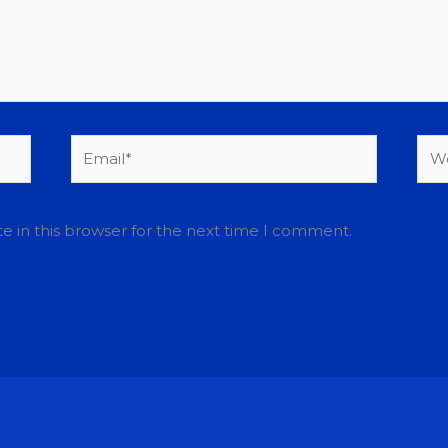
Email*
Web
e in this browser for the next time I comment.