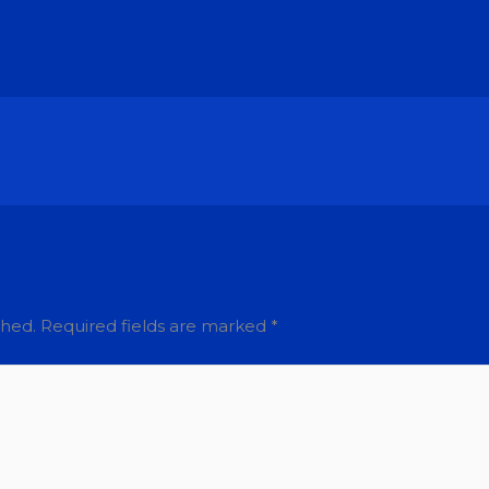
shed.
Required fields are marked
*