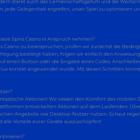
ndern stärkt auch das Gemeinschaftsgefühl und die Wertsc
 jede Gelegenheit ergreifen, unser Spiel zu optimieren und
Blaze Spins Casino in Anspruch nehmen?
 Casino zu beanspruchen, prüfen wir zunächst die Bedingu
rechtigung bestätigt haben, folgen wir einfach den Anweisun
 auf einen Button oder die Eingabe eines Codes. Anschließ
nus korrekt angewendet wurde. Mit diesen Schritten könn
tzer?
fantastische Aktionen! Wir wissen den Komfort des mobilen 
 Plattformen entwickelten Aktionen auf dem Laufenden. Übe
stischen Angebote wie Desktop-Nutzer nutzen. Schaut reg
d alle Vorteile eurer Geräte auszuschöpfen!
mbinieren?