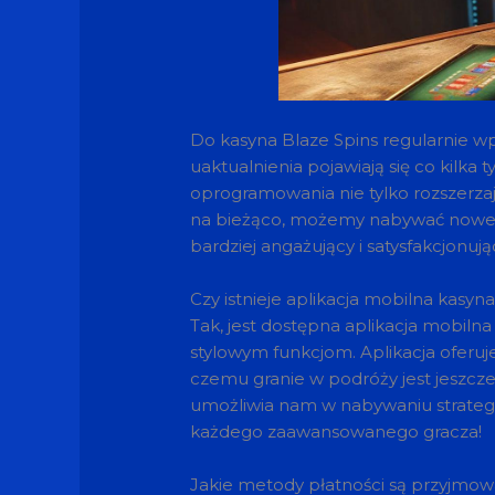
Do kasyna Blaze Spins regularnie w
uaktualnienia pojawiają się co kilka
oprogramowania nie tylko rozszerzają
na bieżąco, możemy nabywać nowe st
bardziej angażujący i satysfakcjonu
Czy istnieje aplikacja mobilna kasyn
Tak, jest dostępna aplikacja mobiln
stylowym funkcjom. Aplikacja oferuj
czemu granie w podróży jest jeszcze
umożliwia nam w nabywaniu strategi
każdego zaawansowanego gracza!
Jakie metody płatności są przyjmow