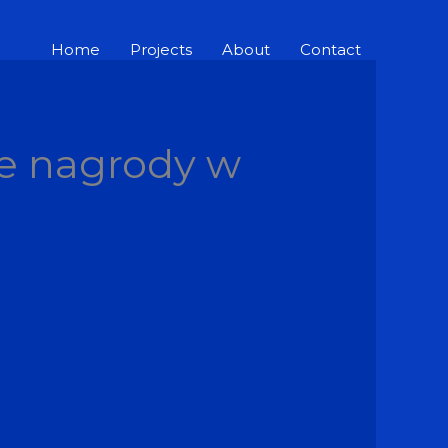
Home
Projects
About
Contact
ze nagrody w