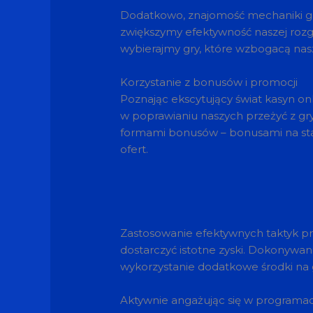
Dodatkowo, znajomość mechaniki gr
zwiększymy efektywność naszej rozg
wybierajmy gry, które wzbogacą nas
Korzystanie z bonusów i promocji
Poznając ekscytujący świat kasyn o
w poprawianiu naszych przeżyć z gry
formami bonusów – bonusami na star
ofert.
Zastosowanie efektywnych taktyk p
dostarczyć istotne zyski. Dokonywa
wykorzystanie dodatkowe środki na 
Aktywnie angażując się w programac