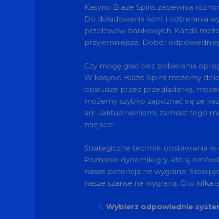
Kasyno Blaze Spins zapewnia różnoro
Do doładowania kont i odbierania w
przelewów bankowych. Każda metoda
przyjemniejsza. Dobór odpowiedniej o
Czy mogę grać bez pobierania opr
W kasynie Blaze Spins możemy delek
obsłudze przez przeglądarkę, może
możemy szybko zapoznać się ze każd
ani uaktualnieniami; zamiast tego m
miejsce!
Strategiczne techniki obstawiania w
Poznanie dynamiki gry, którą omówi
nasze potencjalne wygrane. Stosując
nasze szanse na wygraną. Oto kilka is
Wybierz odpowiednie syste