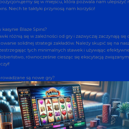
ozycjonujemy się w miejscu, która pozwala nam ulepszyć na
ns. Niech te taktyki przyniosą nam korzyści!
w kasynie Blaze Spins?
ki różnią się w zależności od gry i zazwyczaj zaczynają się
anie solidnej strategii zakładów. Należy skupić się na naszy
zestrzegając tych minimalnych stawek i używając efektywn
ieństwo, równocześnie ciesząc się ekscytacją związanymi 
czył!
wprowadzane są nowe gry?