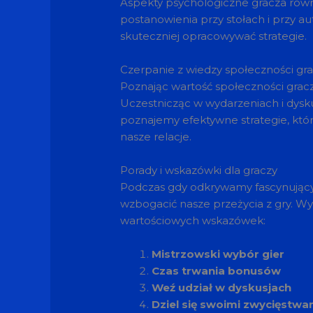
Aspekty psychologiczne gracza równi
postanowienia przy stołach i przy 
skuteczniej opracowywać strategie.
Czerpanie z wiedzy społeczności gr
Poznając wartość społeczności graczy
Uczestnicząc w wydarzeniach i dysku
poznajemy efektywne strategie, które
nasze relacje.
Porady i wskazówki dla graczy
Podczas gdy odkrywamy fascynujący 
wzbogacić nasze przeżycia z gry. Wyk
wartościowych wskazówek:
Mistrzowski wybór gier
Czas trwania bonusów
Weź udział w dyskusjach
Dziel się swoimi zwycięstwa