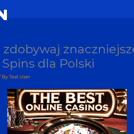
i zdobywaj znaczniejs
 Spins dla Polski
/ By
Test User