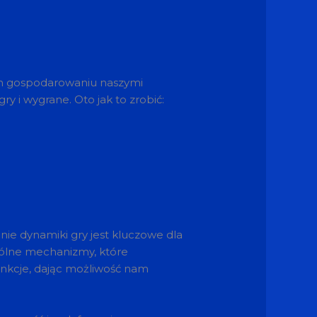
ym gospodarowaniu naszymi
y i wygrane. Oto jak to zrobić:
ie dynamiki gry jest kluczowe dla
gólne mechanizmy, które
unkcje, dając możliwość nam