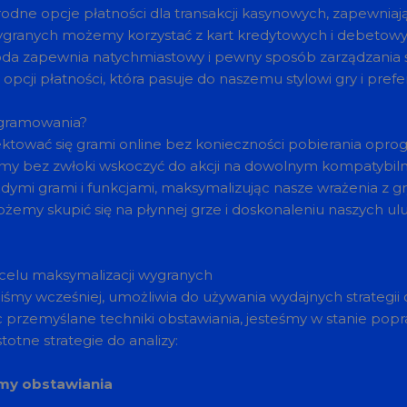
dne opcje płatności dla transakcji kasynowych, zapewniają
ygranych możemy korzystać z kart kredytowych i debetowych
 zapewnia natychmiastowy i pewny sposób zarządzania śr
pcji płatności, która pasuje do naszemu stylowi gry i prefe
ogramowania?
tować się grami online bez konieczności pobierania opro
my bez zwłoki wskoczyć do akcji na dowolnym kompatybiln
ymi grami i funkcjami, maksymalizując nasze wrażenia z g
ożemy skupić się na płynnej grze i doskonaleniu naszych ul
 celu maksymalizacji wygranych
liśmy wcześniej, umożliwia do używania wydajnych strategi
 przemyślane techniki obstawiania, jesteśmy w stanie popr
totne strategie do analizy:
my obstawiania