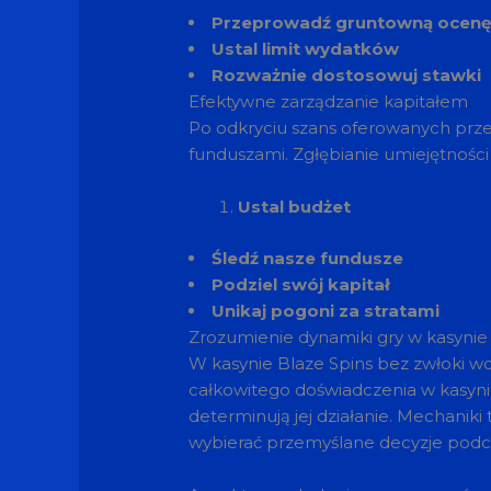
Przeprowadź gruntowną ocenę
Ustal limit wydatków
Rozważnie dostosowuj stawki
Efektywne zarządzanie kapitałem
Po odkryciu szans oferowanych prz
funduszami. Zgłębianie umiejętności
Ustal budżet
Śledź nasze fundusze
Podziel swój kapitał
Unikaj pogoni za stratami
Zrozumienie dynamiki gry w kasynie
W kasynie Blaze Spins bez zwłoki w
całkowitego doświadczenia w kasyni
determinują jej działanie. Mechanik
wybierać przemyślane decyzje podcz