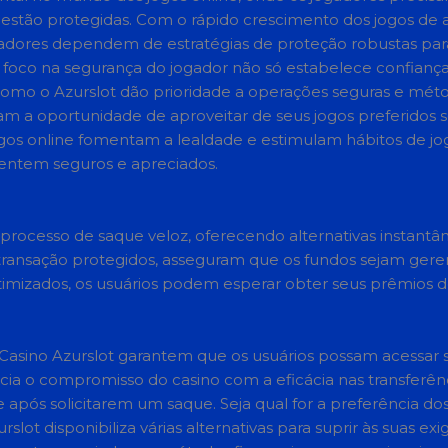
s estão protegidas. Com o rápido crescimento dos jogos de az
ogadores dependem de estratégias de proteção robustas par
sa foco na segurança do jogador não só estabelece confia
 como o Azurslot dão prioridade a operações seguras e méto
m a oportunidade de aproveitar de seus jogos preferidos 
ogos online fomentam a lealdade e estimulam hábitos de j
entem seguros e apreciados.
 processo de saque veloz, oferecendo alternativas instant
transação protegidos, asseguram que os fundos sejam geren
mizados, os usuários podem esperar obter seus prêmios d
 Casino Azurslot garantem que os usuários possam acessar
cia o compromisso do casino com a eficácia nas transferênc
pós solicitarem um saque. Seja qual for a preferência dos 
lot disponibiliza várias alternativas para suprir às suas ex