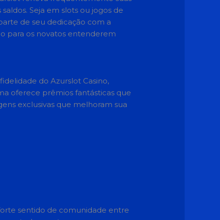
saldos. Seja em slots ou jogos de
parte de seu dedicação com a
ndo para os novatos entenderem
idelidade do Azurslot Casino,
ma oferece prêmios fantásticas que
gens exclusivas que melhoram sua
orte sentido de comunidade entre