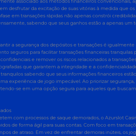
ente associado aos métodos financeiros convencionais, a
m desfrutar da excitação de suas vitórias à medida que o
nfase em transações rápidas não apenas constrói credibili
ensamente, sabendo que seus ganhos estão a apenas um to
rantir a segurança dos depósitos e transações é igualmente
 seguros para facilitar transações financeiras tranquilas p
onfidenciais e remover os riscos relacionados a transações 
ografadas que garantem a integridade e a confidencialidad
tranquilos sabendo que seus informações financeiros estão
 experiência de jogo impecável. Ao priorizar segurança, 
ertendo-se em uma opção segura para aqueles que busca
cados
etem com processos de saque demorados, o Azurslot Casino 
dos de forma ágil para suas contas. Com foco em transações
empos de atraso. Em vez de enfrentar demoras inúteis, os 