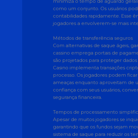
minimiza o tempo de aguardo geralm
como um conjunto. Os usuários pode
contabilidades rapidamente. Esse ê
jogadores a envolverem-se mais int
Métodos de transferência seguros
Com alternativas de saque ágeis, ga
cassino emprega portais de pagamento
são projetados para proteger dados c
Casino implementa transações cript
processo. Os jogadores podem ficar 
ameaças enquanto aproveitam de uma
confiança com seus usuários, conv
segurança financeira.
Tempos de processamento simplifi
Apesar de muitos jogadores se inqui
garantindo que os fundos sejam movi
sistema de saque para reduzir os t