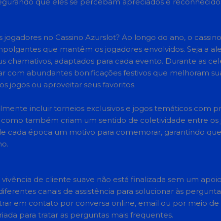
ssegurando que eles se percebam apreciados e reconhecido
 jogadores no Cassino Azurslot? Ao longo do ano, o cassi
olgantes que mantêm os jogadores envolvidos. Seja a alegr
ônus chamativos, adaptados para cada evento. Durante as ce
r com abundantes bonificações festivos que melhoram sua
s jogos ou aproveitar seus favoritos.
almente incluir torneios exclusivos e jogos temáticos com 
como também criam um sentido de coletividade entre os j
e cada época um motivo para comemorar, garantindo que o
no.
ivência de cliente suave não está finalizada sem um apoio
diferentes canais de assistência para solucionar às pergunta
ntrar em contato por conversa online, email ou por meio 
iada para tratar as perguntas mais frequentes.