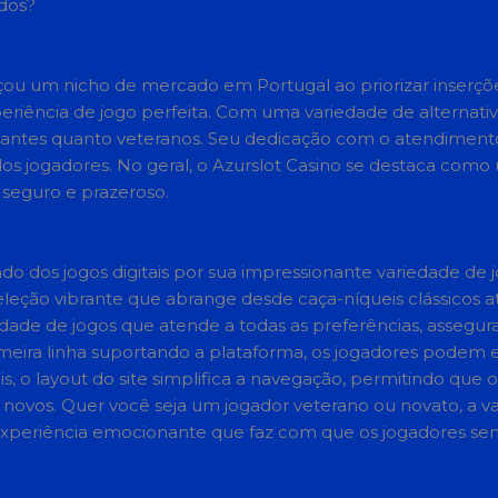
dos?
ou um nicho de mercado em Portugal ao priorizar inserções
riência de jogo perfeita. Com uma variedade de alternat
niciantes quanto veteranos. Seu dedicação com o atendimen
os jogadores. No geral, o Azurslot Casino se destaca com
seguro e prazeroso.
o dos jogos digitais por sua impressionante variedade de jog
leção vibrante que abrange desde caça-níqueis clássicos a
dade de jogos que atende a todas as preferências, assegura
eira linha suportando a plataforma, os jogadores podem es
is, o layout do site simplifica a navegação, permitindo qu
 novos. Quer você seja um jogador veterano ou novato, a 
experiência emocionante que faz com que os jogadores se