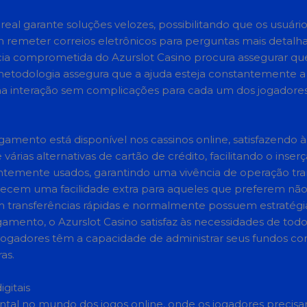
al garante soluções velozes, possibilitando que os usuár
m remeter correios eletrônicos para perguntas mais detal
ia comprometida do Azurslot Casino procura assegurar qu
metodologia assegura que a ajuda esteja constantemente 
a interação sem complicações para cada um dos jogadores
ento está disponível nos cassinos online, satisfazendo às
 várias alternativas de cartão de crédito, facilitando o ins
entemente usados, garantindo uma vivência de operação tranq
ferecem uma facilidade extra para aqueles que preferem nã
tem transferências rápidas e normalmente possuem estratég
mento, o Azurslot Casino satisfaz às necessidades de todo
 jogadores têm a capacidade de administrar seus fundos c
as.
gitais
tal no mundo dos jogos online, onde os jogadores precisa