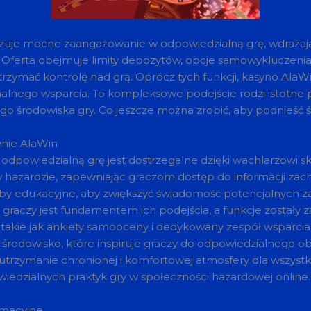
uje mocne zaangażowanie w odpowiedzialną grę, wdrażaj
 Oferta obejmuje limity depozytów, opcje samowykluczenia 
zymać kontrolę nad grą. Oprócz tych funkcji, kasyno AlaW
nalnego wsparcia. To kompleksowe podejście rodzi istotne 
go środowiska gry. Co jeszcze można zrobić, aby podnieść
ynie AlaWin
dpowiedzialną grę jest dostrzegalne dzięki wachlarzowi sk
w hazardzie, zapewniając graczom dostęp do informacji za
by edukacyjne, aby zwiększyć świadomość potencjalnych z
graczy jest fundamentem ich podejścia, a funkcje zostały 
takie jak ankiety samooceny i dedykowany zespół wsparcia 
rodowisko, które inspiruje graczy do odpowiedzialnego ob
trzymanie chronionej i komfortowej atmosfery dla wszyst
edzialnych praktyk gry w społeczności hazardowej online.
rmacyjne