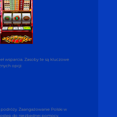
eł wsparcia. Zasoby te są kluczowe
nych opcji:
 podróży. Zaangażowanie Polski w
 dostęp do niezbędnej pomocy.