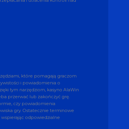
zepłacania i utracenia kontroli nad
zędziami, które pomagają graczom
ywistości i powiadomienia o
. Dzięki tym narzędziom, kasyno AlaWin
zeba przerwać lub zakończyć grę.
formie, czy powiadomienia
owiska gry. Ostatecznie terminowe
 wspierając odpowiedzialne