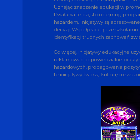
Uznając znaczenie edukacji w prom
Działania te często obejmują prog
hazardem. Inicjatywy są adresowan
decyzji. Współpracując ze szkołami 
identyfikacji trudnych zachowań zw
Co więcej, inicjatywy edukacyjne uż
reklamować odpowiedzialne praktyk
hazardowych, propagowania pozytywn
te inicjatywy tworzą kulturę rozważ