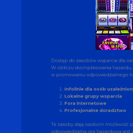
Dostęp do zasobów wsparcia dla os
W obliczu skomplikowania hazardu, 
w promowaniu odpowiedzialnego haza
Infolinie dla osób uzależni
Lokalne grupy wsparcia
Fora internetowe
Profesjonalne doradztwo
Te zasoby dają osobom możliwość sz
odpowiedzialną grę hazardową jest 