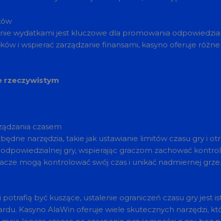
ków
anie wydatkami jest kluczowe dla promowania odpowiedzi
w i wspierać zarządzanie finansami, kasyno oferuje różne
e rzeczywistym
arządzania czasem
ędne narzędzia, takie jak ustawianie limitów czasu gry i
odpowiedzialnej gry, wspierając graczom zachować kontrolę
gracze mogą kontrolować swój czas i unikać nadmiernej grze
otrafią być kuszące, ustalenie ograniczeń czasu gry jest i
rdu. Kasyno AlaWin oferuje wiele skutecznych narzędzi, k