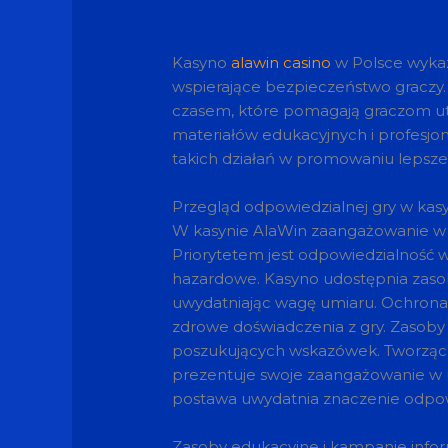
Kasyno
alawin casino
w Polsce wykaz
wspierające bezpieczeństwo graczy.
czasem, które pomagają graczom utr
materiałów edukacyjnych i profesjo
takich działań w promowaniu lepsze
Przegląd odpowiedzialnej gry w kas
W kasynie AlaWin zaangażowanie w o
Priorytetem jest odpowiedzialność 
hazardowe. Kasyno udostępnia zaso
uwydatniając wagę umiaru. Ochrona 
zdrowe doświadczenia z gry. Zasoby 
poszukujących wskazówek. Tworząc ś
prezentuje swoje zaangażowanie w u
postawa uwydatnia znaczenie odpowi
Zasoby edukacyjne i kampanie info