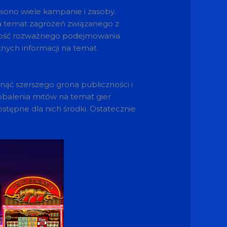
iono wiele kampanie i zasoby.
a temat zagrożeń związanego z
zność rozważnego podejmowania
tnych informacji na temat
nąć szerszego grona publiczności i
balenia mitów na temat gier
tępne dla nich środki. Ostatecznie