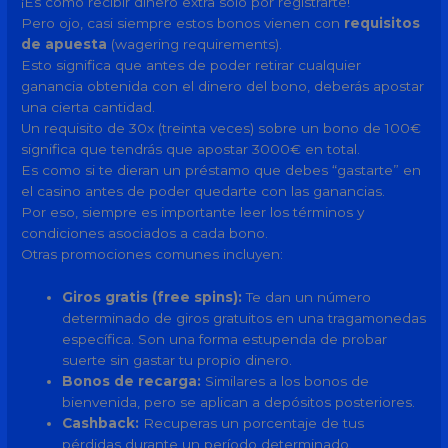
¡Es como recibir dinero extra solo por registrarte!
Pero ojo, casi siempre estos bonos vienen con
requisitos
de apuesta
(wagering requirements).
Esto significa que antes de poder retirar cualquier
ganancia obtenida con el dinero del bono, deberás apostar
una cierta cantidad.
Un requisito de 30x (treinta veces) sobre un bono de 100€
significa que tendrás que apostar 3000€ en total.
Es como si te dieran un préstamo que debes “gastarte” en
el casino antes de poder quedarte con las ganancias.
Por eso, siempre es importante leer los términos y
condiciones asociados a cada bono.
Otras promociones comunes incluyen:
Giros gratis (free spins):
Te dan un número
determinado de giros gratuitos en una tragamonedas
específica. Son una forma estupenda de probar
suerte sin gastar tu propio dinero.
Bonos de recarga:
Similares a los bonos de
bienvenida, pero se aplican a depósitos posteriores.
Cashback:
Recuperas un porcentaje de tus
pérdidas durante un período determinado.