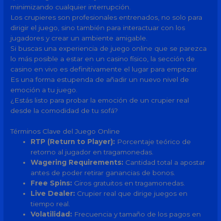
minimizando cualquier interrupción.
Los crupieres son profesionales entrenados, no solo para
dirigir el juego, sino también para interactuar con los
jugadores y crear un ambiente amigable.
Si buscas una experiencia de juego online que se parezca
lo más posible a estar en un casino físico, la sección de
casino en vivo es definitivamente el lugar para empezar.
Es una forma estupenda de añadir un nuevo nivel de
emoción a tu juego.
¿Estás listo para probar la emoción de un crupier real
desde la comodidad de tu sofá?
Términos Clave del Juego Online
RTP (Return to Player):
Porcentaje teórico de
retorno al jugador en tragamonedas.
Wagering Requirements:
Cantidad total a apostar
antes de poder retirar ganancias de bonos.
Free Spins:
Giros gratuitos en tragamonedas.
Live Dealer:
Crupier real que dirige juegos en
tiempo real.
Volatilidad:
Frecuencia y tamaño de los pagos en