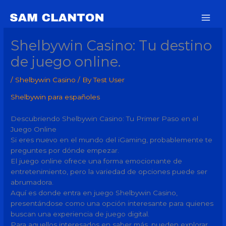
Skip
content
to
content
Shelbywin Casino: Tu destino
de juego online.
/
Shelbywin Casino
/ By
Test User
Shelbywin para españoles
Descubriendo Shelbywin Casino: Tu Primer Paso en el
Juego Online
Si eres nuevo en el mundo del iGaming, probablemente te
preguntes por dónde empezar.
El juego online ofrece una forma emocionante de
entretenimiento, pero la variedad de opciones puede ser
abrumadora.
Aquí es donde entra en juego Shelbywin Casino,
presentándose como una opción interesante para quienes
buscan una experiencia de juego digital.
Para aquellos interesados en saber más, pueden explorar