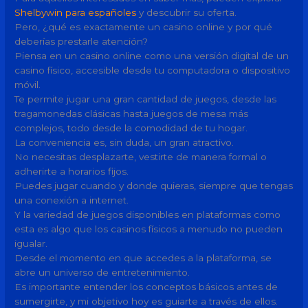
Shelbywin para españoles
y descubrir su oferta.
Pero, ¿qué es exactamente un casino online y por qué
deberías prestarle atención?
Piensa en un casino online como una versión digital de un
casino físico, accesible desde tu computadora o dispositivo
móvil.
Te permite jugar una gran cantidad de juegos, desde las
tragamonedas clásicas hasta juegos de mesa más
complejos, todo desde la comodidad de tu hogar.
La conveniencia es, sin duda, un gran atractivo.
No necesitas desplazarte, vestirte de manera formal o
adherirte a horarios fijos.
Puedes jugar cuando y donde quieras, siempre que tengas
una conexión a internet.
Y la variedad de juegos disponibles en plataformas como
esta es algo que los casinos físicos a menudo no pueden
igualar.
Desde el momento en que accedes a la plataforma, se
abre un universo de entretenimiento.
Es importante entender los conceptos básicos antes de
sumergirte, y mi objetivo hoy es guiarte a través de ellos.