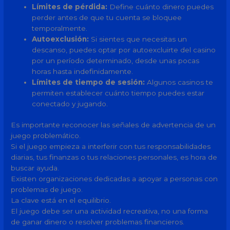
Límites de pérdida:
Define cuánto dinero puedes
perder antes de que tu cuenta se bloquee
temporalmente.
Autoexclusión:
Si sientes que necesitas un
descanso, puedes optar por autoexcluirte del casino
por un período determinado, desde unas pocas
horas hasta indefinidamente.
Límites de tiempo de sesión:
Algunos casinos te
permiten establecer cuánto tiempo puedes estar
conectado y jugando.
Es importante reconocer las señales de advertencia de un
juego problemático.
Si el juego empieza a interferir con tus responsabilidades
diarias, tus finanzas o tus relaciones personales, es hora de
buscar ayuda.
Existen organizaciones dedicadas a apoyar a personas con
problemas de juego.
La clave está en el equilibrio.
El juego debe ser una actividad recreativa, no una forma
de ganar dinero o resolver problemas financieros.