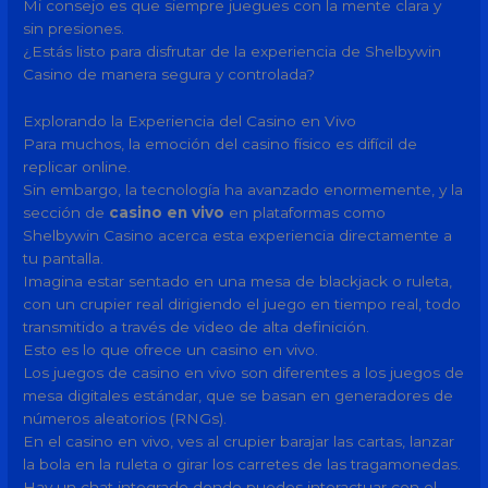
Mi consejo es que siempre juegues con la mente clara y
sin presiones.
¿Estás listo para disfrutar de la experiencia de Shelbywin
Casino de manera segura y controlada?
Explorando la Experiencia del Casino en Vivo
Para muchos, la emoción del casino físico es difícil de
replicar online.
Sin embargo, la tecnología ha avanzado enormemente, y la
sección de
casino en vivo
en plataformas como
Shelbywin Casino acerca esta experiencia directamente a
tu pantalla.
Imagina estar sentado en una mesa de blackjack o ruleta,
con un crupier real dirigiendo el juego en tiempo real, todo
transmitido a través de video de alta definición.
Esto es lo que ofrece un casino en vivo.
Los juegos de casino en vivo son diferentes a los juegos de
mesa digitales estándar, que se basan en generadores de
números aleatorios (RNGs).
En el casino en vivo, ves al crupier barajar las cartas, lanzar
la bola en la ruleta o girar los carretes de las tragamonedas.
Hay un chat integrado donde puedes interactuar con el