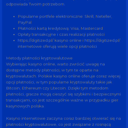
odpowiada Twoim potrzebom.
Popularne portfele elektroniczne: Skrill, Neteller,
PayPal
Płatności kartą kredytową: Visa, Mastercard
Opłaty transakcyjne i czas realizacji płatności
https://digitized.pl/ kasyno online i https://digitized.pl/
internetowe oferują wiele opcji płatności
Metody płatności kryptowalutowe
Wybierając kasyno online, warto zwrócić uwagę na
dostępne metody płatności, w tym te oparte na
kryptowalutach. Polskie kasyno online oferuje coraz więcej
opcji płatności, w tym popularne kryptowaluty takie jak
Bitcoin, Ethereum czy Litecoin. Dzięki tym metodom
płatności, gracze mogą cieszyć się szybkimi i bezpiecznymi
transakcjami, co jest szczególnie ważne w przypadku gier
kasynowych polska.
Kasyno internetowe zaczyna coraz bardziej otwierać się na
płatności kryptowalutowe, co jest związane z rosnącą