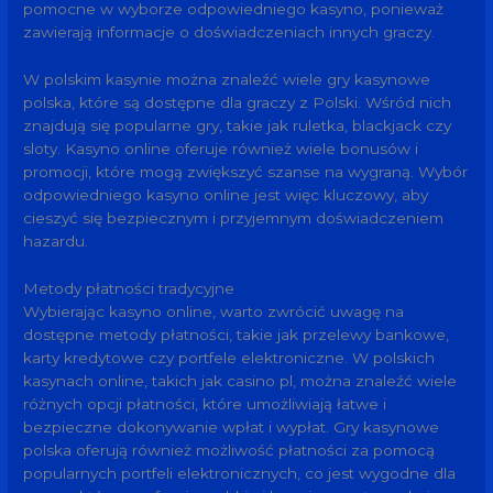
pomocne w wyborze odpowiedniego kasyno, ponieważ
zawierają informacje o doświadczeniach innych graczy.
W polskim kasynie można znaleźć wiele gry kasynowe
polska, które są dostępne dla graczy z Polski. Wśród nich
znajdują się popularne gry, takie jak ruletka, blackjack czy
sloty. Kasyno online oferuje również wiele bonusów i
promocji, które mogą zwiększyć szanse na wygraną. Wybór
odpowiedniego kasyno online jest więc kluczowy, aby
cieszyć się bezpiecznym i przyjemnym doświadczeniem
hazardu.
Metody płatności tradycyjne
Wybierając kasyno online, warto zwrócić uwagę na
dostępne metody płatności, takie jak przelewy bankowe,
karty kredytowe czy portfele elektroniczne. W polskich
kasynach online, takich jak casino pl, można znaleźć wiele
różnych opcji płatności, które umożliwiają łatwe i
bezpieczne dokonywanie wpłat i wypłat. Gry kasynowe
polska oferują również możliwość płatności za pomocą
popularnych portfeli elektronicznych, co jest wygodne dla