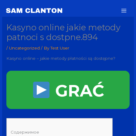
Skip
content
to
content
Kasyno online jakie metody
patnoci s dostpne.894
/
Uncategorized
/ By
Test User
Kasyno online – jakie metody płatności są dostępne?
GRAĆ
Содержимое