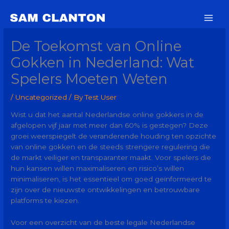
Skip
content
to
content
De Toekomst van Online
Gokken in Nederland: Wat
Spelers Moeten Weten
/
Uncategorized
/ By
Test User
Wist u dat het aantal Nederlandse online gokkers in de
afgelopen vijf jaar met meer dan 60% is gestegen? Deze
groei weerspiegelt de veranderende houding ten opzichte
van online gokken en de steeds strengere regulering die
de markt veiliger en transparanter maakt. Voor spelers die
hun kansen willen maximaliseren en risico’s willen
minimaliseren, is het essentieel om goed geïnformeerd te
zijn over de nieuwste ontwikkelingen en betrouwbare
platforms te kiezen.
Voor een overzicht van de beste legale Nederlandse