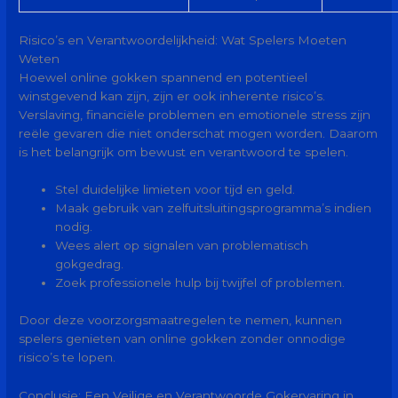
Risico’s en Verantwoordelijkheid: Wat Spelers Moeten
Weten
Hoewel online gokken spannend en potentieel
winstgevend kan zijn, zijn er ook inherente risico’s.
Verslaving, financiële problemen en emotionele stress zijn
reële gevaren die niet onderschat mogen worden. Daarom
is het belangrijk om bewust en verantwoord te spelen.
Stel duidelijke limieten voor tijd en geld.
Maak gebruik van zelfuitsluitingsprogramma’s indien
nodig.
Wees alert op signalen van problematisch
gokgedrag.
Zoek professionele hulp bij twijfel of problemen.
Door deze voorzorgsmaatregelen te nemen, kunnen
spelers genieten van online gokken zonder onnodige
risico’s te lopen.
Conclusie: Een Veilige en Verantwoorde Gokervaring in