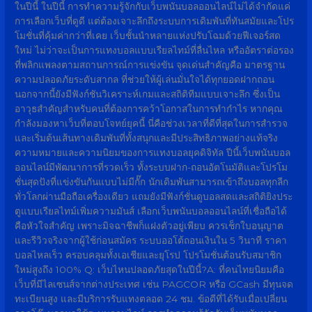
ในปีนี้ ในปีนี้ การทำความรู้จักกับเว็บพนันบอลออนไลน์ไม่ได้จำกัดแค่
การเลือกเว็บที่ดูดี แต่ต้องเจาะลึกถึงระบบการเดิมพันที่ทันสมัยและโปร
โมชั่นที่คุ้มค่ากว่าที่เคย เว็บชั้นนำหลายแห่งปรับโฉมด้วยฟีเจอร์สด
ใหม่ ไม่ว่าจะเป็นการแทงบอลแบบเรียลไทม์ที่ลื่นไหล หรืออัตราต่อรอง
ที่พลิกแพลงตามสถานการณ์การแข่งขัน จุดเด่นสำคัญคือ มาตรฐาน
ความปลอดภัยระดับสากล ที่ช่วยให้ผู้เล่นมั่นใจได้ทุกยอดฝากถอน
นอกจากนี้ยังมีฟังก์ชันวิเคราะห์เกมและสถิติทีมแบบเจาะลึก ซึ่งเป็น
อาวุธสำคัญสำหรับคนที่ต้องการคว้าโอกาสในการทำกำไร หากคุณ
กำลังมองหาเว็บที่ตอบโจทย์ยุคนี้ นี่คือช่วงเวลาที่ดีที่สุดในการสำรวจ
และเริ่มต้นเส้นทางเดิมพันที่ทั้งสนุกและมีประสิทธิภาพอย่างแท้จริง
ความหมายและความนิยมของการแทงบอลยุคดิจิทัล ปีนี้เว็บพนันบอล
ออนไลน์มีพัฒนาการที่รวดเร็ว ทั้งระบบฝาก-ถอนอัตโนมัติและโปรโม
ชั่นสุดปังที่แข่งขันกันแบบไม่มีกั๊ก นักเดิมพันสามารถเข้าถึงบอลทุกลีก
ทั่วโลกผ่านมือถือเครื่องเดียว แถมยังมีฟังก์ชั่นดูบอลสดและสถิติยิงประ
ตูแบบเรียลไทม์เพิ่มความมันส์ เลือกเว็บพนันบอลออนไลน์ที่เชื่อถือได้
คือหัวใจสำคัญ เพราะมิจฉาชีพก็แฝงตัวอยู่เพียบ ควรเช็กใบอนุญาต
และรีวิวจริงจากผู้ใช้ก่อนสมัคร ระบบออโต้ถอนเงินใน 5 วินาที ราคา
บอลไหลเร็ว ครอบคลุมทั้งเอเชียและยุโรป โปรโมชั่นต้อนรับสมาชิก
ใหม่สูงถึง 100% Q: เว็บไหนปลอดภัยสุดในปีนี้?A: ที่คนไทยนิยมคือ
เว็บที่มีไลเซนส์จากต่างประเทศ เช่น PAGCOR หรือ GCash มีทุนจด
ทะเบียนสูง และมีบริการรับแทงตลอด 24 ชม. ข้อดีที่ได้รับเมื่อเปลี่ยน