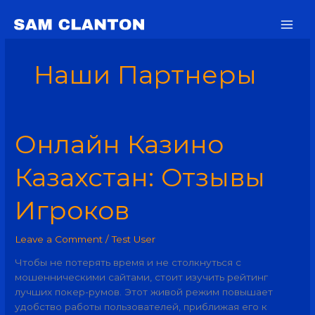
Skip
content
to
content
Наши Партнеры
Онлайн
Онлайн Казино
Казино
Казахстан:
Казахстан: Отзывы
Отзывы
Игроков
Игроков
Leave a Comment
/
Test User
Чтобы не потерять время и не столкнуться с
мошенническими сайтами, стоит изучить рейтинг
лучших покер-румов. Этот живой режим повышает
удобство работы пользователей, приближая его к