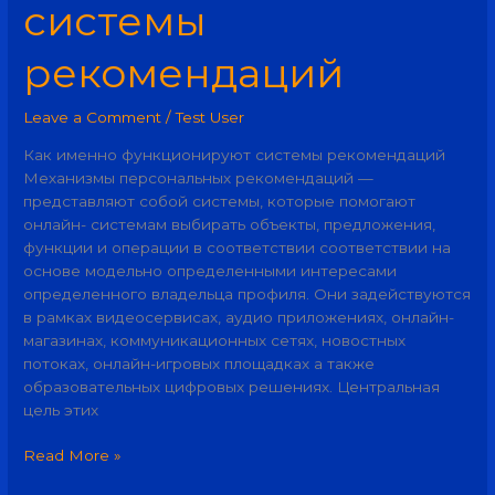
системы
рекомендаций
Leave a Comment
/
Test User
Как именно функционируют системы рекомендаций
Механизмы персональных рекомендаций —
представляют собой системы, которые помогают
онлайн- системам выбирать объекты, предложения,
функции и операции в соответствии соответствии на
основе модельно определенными интересами
определенного владельца профиля. Они задействуются
в рамках видеосервисах, аудио приложениях, онлайн-
магазинах, коммуникационных сетях, новостных
потоках, онлайн-игровых площадках а также
образовательных цифровых решениях. Центральная
цель этих
Read More »