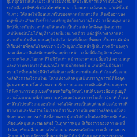
สุ่มที่ยุติธรรมและโปร่งใส พร้อมทั้งสัมผัสประสบการณ์ความบันเทิง
ตามใจ
ระดับมืออาชีพที่เข้าถึงได้ทุกที่ทุกเวลา โลกแห่งวงล้อหมุน: เสน่ห์ที่ไม่มี
วันจาง ใต้แสงไฟนีออนกะพริบของตลาดนัดกลางคืน เสียงฮือฮาของ
มนุษย์และเสียงกรุ๊งกริ๊งของเหรียญดังก้องกังวานไปทั่ว วงล้อหมุนขนาด
ยักษ์ที่ประดับประดาด้วยสีสันสดใสเป็นดั่งแม่เหล็กดึงดูดผู้คนทุกวัย
เสน่ห์ของมันไม่ได้อยู่ที่รางวัลเพียงอย่างเดียว แต่อยู่ที่ช่วงเวลาแห่ง
ความตื่นเต้นที่หมุนวนอยู่ในหัวใจ ก่อนที่เข็มจะชี้ชะตา เป็นการเดิมพัน
ที่เรียบง่ายที่สุดกับโชคชะตา ยิ่งใหญ่นักเมื่อเหล่าผู้เล่น ต่างเฝ้ามองลูก
กลมกลิ้งและฝันถึงชัยชนะที่รออยู่ข้างหน้า วงล้อนี้คือสัญลักษณ์ของ
ความหวังและโอกาส ที่ไม่มีวันเก่า แม้กาลเวลาจะเปลี่ยนไป ความสนุก
และความคาดหวังที่หมุนวนไปกับมันก็ยังคงเป็น เสน่ห์ที่ไม่มีวันจาง
ตราบใดที่มนุษย์ยังมีหัวใจที่เต้นแรงเพื่อความตื่นเต้น ทำไมเครื่องเกม
วงล้อถึงครองใจคนไทย โลกแห่งวงล้อหมุนเป็นปรากฏการณ์ที่ดึงดูด
ผู้คนจากทุกมุมโลกด้วยความเรียบง่ายและความตื่นเต้นที่ซ่อนอยู่ภาย
ใต้จังหวะการหมุนของตัวเลขหรือสัญลักษณ์ เสน่ห์ของวงล้อหมุนอยู่ที่
ความไม่แน่นอนที่สร้างความหวังและจินตนาการในเสี้ยววินาที ตั้งแต่
คาสิโนไปจนถึงเกมออนไลน์ วงล้อได้กลายเป็นสัญลักษณ์ของโอกาสที่
สวยงามและอันตรายในเวลาเดียวกัน ความนิยมของวงล้อหมุนยังคง
ยืนยาวเพราะการเข้าถึงที่ง่ายดาย ผู้เล่นไม่จำเป็นต้องมีทักษะซับซ้อน
เพียงแค่หมุนและรอผลลัพธ์ ในทุกการหมุน มีเรื่องราวของความฝันที่
กำลังถูกขับเคลื่อน อย่างไรก็ตาม ควรตระหนักถึงความเสี่ยงทางการ
เงินเสมอ โดยหลักการพื้นฐานสำคัญได้แก่: กำหนดงบประมาณล่วง