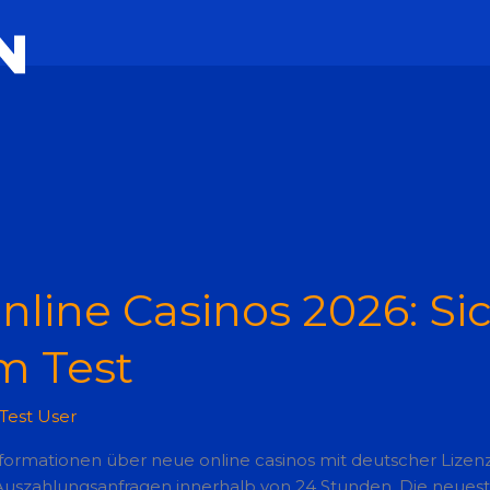
nline Casinos 2026: Si
im Test
Test User
nformationen über neue online casinos mit deutscher Lizen
Auszahlungsanfragen innerhalb von 24 Stunden. Die neuest