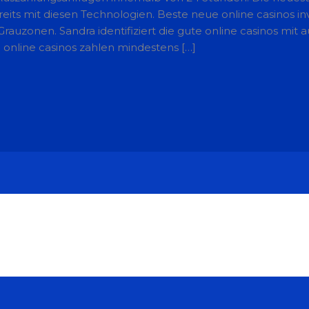
its mit diesen Technologien. Beste neue online casinos inv
Grauzonen. Sandra identifiziert die gute online casinos mit
 online casinos zahlen mindestens […]