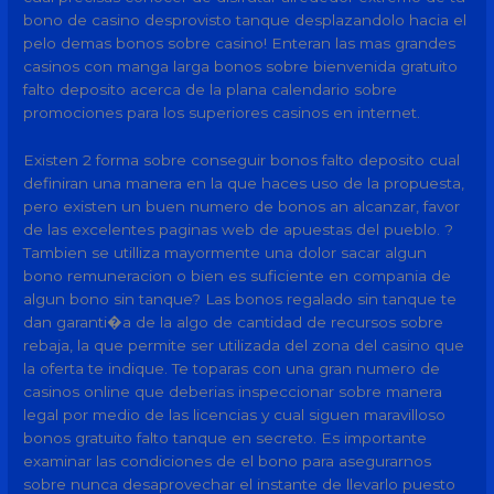
bono de casino desprovisto tanque desplazandolo hacia el
pelo demas bonos sobre casino! Enteran las mas grandes
casinos con manga larga bonos sobre bienvenida gratuito
falto deposito acerca de la plana calendario sobre
promociones para los superiores casinos en internet.
Existen 2 forma sobre conseguir bonos falto deposito cual
definiran una manera en la que haces uso de la propuesta,
pero existen un buen numero de bonos an alcanzar, favor
de las excelentes paginas web de apuestas del pueblo. ?
Tambien se utilliza mayormente una dolor sacar algun
bono remuneracion o bien es suficiente en compania de
algun bono sin tanque? Las bonos regalado sin tanque te
dan garanti�a de la algo de cantidad de recursos sobre
rebaja, la que permite ser utilizada del zona del casino que
la oferta te indique. Te toparas con una gran numero de
casinos online que deberias inspeccionar sobre manera
legal por medio de las licencias y cual siguen maravilloso
bonos gratuito falto tanque en secreto. Es importante
examinar las condiciones de el bono para asegurarnos
sobre nunca desaprovechar el instante de llevarlo puesto