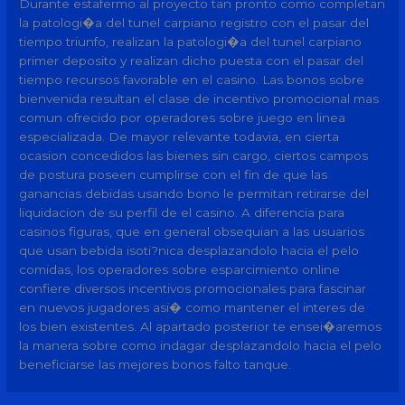
Durante estafermo al proyecto tan pronto como completan
la patologi�a del tunel carpiano registro con el pasar del
tiempo triunfo, realizan la patologi�a del tunel carpiano
primer deposito y realizan dicho puesta con el pasar del
tiempo recursos favorable en el casino. Las bonos sobre
bienvenida resultan el clase de incentivo promocional mas
comun ofrecido por operadores sobre juego en linea
especializada. De mayor relevante todavia, en cierta
ocasion concedidos las bienes sin cargo, ciertos campos
de postura poseen cumplirse con el fin de que las
ganancias debidas usando bono le permitan retirarse del
liquidacion de su perfil de el casino. A diferencia para
casinos figuras, que en general obsequian a las usuarios
que usan bebida isoti?nica desplazandolo hacia el pelo
comidas, los operadores sobre esparcimiento online
confiere diversos incentivos promocionales para fascinar
en nuevos jugadores asi� como mantener el interes de
los bien existentes. Al apartado posterior te ensei�aremos
la manera sobre como indagar desplazandolo hacia el pelo
beneficiarse las mejores bonos falto tanque.