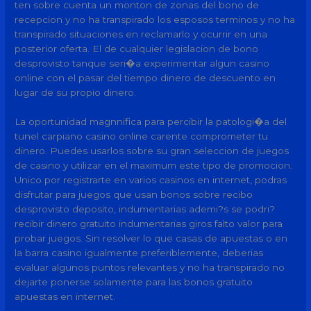
ten sobre cuenta un monton de zonas del bono de
recepcion y no ha transpirado los esposos terminos y no ha
transpirado situaciones en reclamarlo y ocurrir en una
posterior oferta. El de cualquier legislacion de bono
desprovisto tanque seri�a experimentar algun casino
online con el pasar del tiempo dinero de descuento en
lugar de su propio dinero.
La oportunidad magnnifica para percibir la patologi�a del
tunel carpiano casino online carente comprometer tu
dinero. Puedes usarlos sobre su gran seleccion de juegos
de casino y utilizar en el maximum este tipo de promocion.
Unico por registrarte en varios casinos en internet, podras
disfrutar para juegos que usan bonos sobre recibo
desprovisto deposito, indumentarias ademi?s se podri?
recibir dinero gratuito indumentarias giros falto valor para
probar juegos. Sin resolver lo que casas de apuestas o en
la barra casino igualmente preferiblemente, deberias
evaluar algunos puntos relevantes y no ha transpirado no
dejarte ponerse solamente para las bonos gratuito
apuestas en internet.