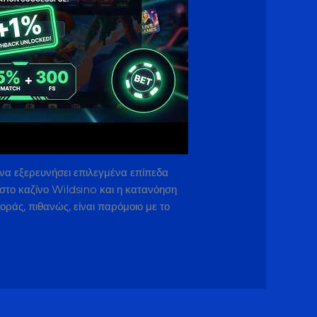
 να εξερευνήσει επιλεγμένα επίπεδα
στο καζίνο Wildsino και η κατανόηση
ράς, πιθανώς, είναι παρόμοιο με το