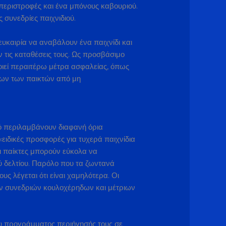
περιστροφές και ένα μπόνους καβουριού.
 συνεδρίες παιχνιδιού.
υκαιρία να αναβάλουν ένα παιχνίδι και
 τις καταθέσεις τους. Ως προσβάσιμο
ποιεί περαιτέρω μέτρα ασφαλείας, όπως
νων των παικτών από μη
μό περιλαμβάνουν διαφανή όρια
«ειδικές προσφορές για τυχερά παιχνίδια
ι παίκτες μπορούν εύκολα να
ύ δελτίου. Παρόλο που τα ζωντανά
υς λέγεται ότι είναι χαμηλότερα. Οι
ν συνεδριών κουλοχέρηδων και μέτριων
υ προγράμματος περιήγησής τους σε