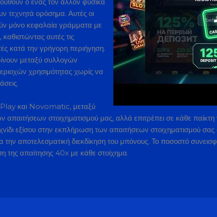
ουθούν ο ένας τον άλλον φυσικά
ουν τεχνητά ορόσημα. Αυτές οι
ιούν μόνο κεφαλαία γράμματα με
καθιστώντας αυτές τις
ές κατά την γρήγορη περιήγηση.
ρίνουν μεταξύ συλλογών
περιοχών χρησιμότητας χωρίς να
άσεις.
c Play και Novomatic, μεταξύ
ν απαιτήσεων στοιχηματισμού μας, αλλά επιτρέπει σε κάθε παίκτη
χνίδι εξίσου στην εκπλήρωση των απαιτήσεων στοιχηματισμού σας 
α την αποτελεσματική διεκδίκηση του μπόνους. Το ποσοστό συνεισφο
η της απαίτησης 40x με κάθε στοίχημα.